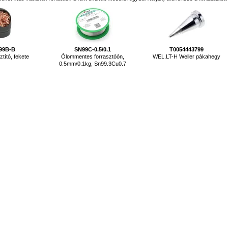
99B-B
SN99C-0.5/0.1
T0054443799
tító, fekete
Ólommentes forrasztóón,
WEL.LT-H Weller pákahegy
0.5mm/0.1kg, Sn99.3Cu0.7