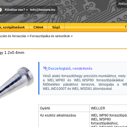
Belép
Kérdése van?
»
info@hestore.hu
T
, szolgáltatások
Cikkek
Súgó
szám és forrasztás
»
Forrasztópáka és tartozékok
»
gy 1.2x0.4mm
Összefoglaló, rendeltetés
Véső alakú forrasztóhegy precíziós munkákhoz, mely 
a WEL.WP80 és WEL.WSP80 forrasztópákákkal. Ki
fűtőbetétes pákákhoz tervezve, támogatja a W
WEL.WD1000T és WEL.WSD81 állomásokat.
Gyártó
WELLER
Az eszköz alkalmazása
WEL.WP80 forrasztópá
WEL.WSP80
forrasztópákához,