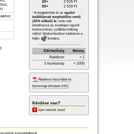
oz,
20+
2 635
Ft
hoz,
50+
2 559
Ft
oz
*
A megjelenített ár az
egyéni
ákákhoz
beállításnak megfelelően nettó
(ÁFA nélküli) ár
, mely már
tartalmazza az esetleges egyedi
kedvezményt, szállítási költség
nélkül. Módosításához kattintson a
fejléc
ikonjára.
t)
Elérhetőség
Menny.
Raktáron
> 1
3 munkanap
> 1000
Általános használati és
biztonsági útmutató (HU)
Kérdése van?
Írjon nekünk most!
 termékek kompatibilitását.