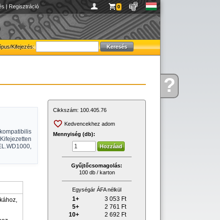
és
|
Regisztráció
0
ípus/Kifejezés:
?
Kérdése
van
Cikkszám:
100.405.76
Kedvencekhez adom
kompatibilis
Mennyiség (db):
fejezetten
EL.WD1000,
Gyűjtőcsomagolás:
100 db / karton
Egységár ÁFA nélkül
1+
3 053
Ft
kához,
5+
2 761
Ft
10+
2 692
Ft