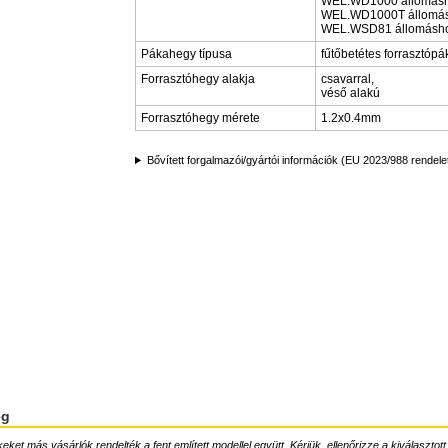
WEL.WD1000 állomásh
WEL.WD1000T állomás
WEL.WSD81 állomásh
Pákahegy típusa
fűtőbetétes forrasztóp
Forrasztóhegy alakja
csavarral,
véső alakú
Forrasztóhegy mérete
1.2x0.4mm
Bővített forgalmazói/gyártói információk (EU 2023/988 rendele
ég
ket más vásárlók rendelték a fent említett modellel együtt. Kérjük, ellenőrizze a kiválasztott