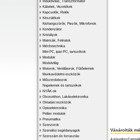
Induktivitás, Transzformátor
Kábelek, Vezetékek
Kapcsolók, Relék
Készülékek
Kishangszórók, Piezók, Mikrofonok
Kondenzátor
Kristályok
Matricák, Feliratok
Méréstechnika
Mini PC, ipari PC, tartozékok
Modulok
Modulvilág
Motorok, Ventilátorok, Fűtőelemek
Munkavédelmi eszközök
Műszerdobozok
Napelemek és tartozékok
NYÁK-ok
Okosotthon, Lakáselektronika
Oktatási eszközök
Optoelektronika
Peltier modulok
Pneumatika
Szenzorok
Vásárolták m
Szerelési segédanyagok
Szerszám és forrasztás
A következő terméke