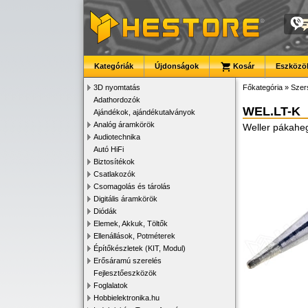
Kategóriák
Újdonságok
Kosár
Eszközök
3D nyomtatás
Főkategória
»
Szer
Adathordozók
WEL.LT-K
Ajándékok, ajándékutalványok
Analóg áramkörök
Weller pákahe
Audiotechnika
Autó HiFi
Biztosítékok
Csatlakozók
Csomagolás és tárolás
Digitális áramkörök
Diódák
Elemek, Akkuk, Töltők
Ellenállások, Potméterek
Építőkészletek (KIT, Modul)
Erősáramú szerelés
Fejlesztőeszközök
Foglalatok
Hobbielektronika.hu