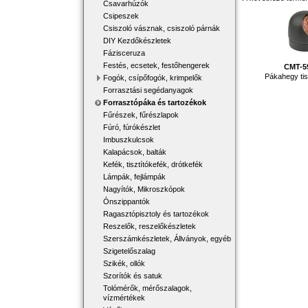
Csavarhúzók
Csipeszek
Csiszoló vásznak, csiszoló párnák
DIY Kezdőkészletek
Fázisceruza
Festés, ecsetek, festőhengerek
CMT-5
Pákahegy tisz
Fogók, csípőfogók, krimpelők
Forrasztási segédanyagok
Forrasztópáka és tartozékok
Fűrészek, fűrészlapok
Fúró, fúrókészlet
Imbuszkulcsok
Kalapácsok, balták
Kefék, tisztítókefék, drótkefék
Lámpák, fejlámpák
Nagyítók, Mikroszkópok
Ónszippantók
Ragasztópisztoly és tartozékok
Reszelők, reszelőkészletek
Szerszámkészletek, Állványok, egyéb
Szigetelőszalag
Szikék, ollók
Szorítók és satuk
Tolómérők, mérőszalagok,
vízmértékek