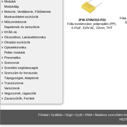
Modulok
Modulvilág
Motorok, Ventilátorok, Fűtőelemek
Munkavédelmi eszközök
Fólia
JFW-470N/310-P22
Műszerdobozok
2
Fólia kondenzátor, polipropilén (PP),
Napelemek és tartozékok
0.47µF, 310V AC, 22mm, THT
NYÁK-ok
Okosotthon, Lakáselektronika
Oktatási eszközök
Optoelektronika
Peltier modulok
Pneumatika
Szenzorok
Szerelési segédanyagok
Szerszám és forrasztás
Tápegységek, Adapterek
Tranzisztorok
Varisztorok
Vegyszerek, ragasztók
Zavarszűrők, Ferritek
Főoldal
•
Szállítás
•
Súgó
•
GyIK
•
RMA
•
Általános szerződési fe
HESTO