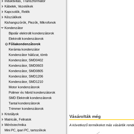
Induktivitás, Transzformátor
Kábelek, Vezetékek
Kapcsolók, Relék
Készülékek
Kishangszórók, Piezók, Mikrofonok
Kondenzátor
Bipolár elektrolit kondenzátorok
Elektrolit kondenzátorok
Fóliakondenzátorok
Kerámia kondenzátor
Kondenzátor hálózat, tömb
Kondenzátor, SMD0402
Kondenzátor, SMD0603
Kondenzátor, SMD0805
Kondenzátor, SMD1206
Kondenzátor, SMD1210
Motor kondenzátorok
Polimer és hibrid kondenzátorok
SMD Elektrolit kondenzátorok
Tantal kondenzátorok
Trimmer kondenzátorok
Kristályok
Vásárolták még
Matricák, Feliratok
Méréstechnika
A következő termékeket más vásárlók rendelték
Mini PC, ipari PC, tartozékok