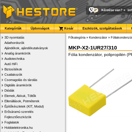
Kérdése van?
»
in
Kategóriák
Újdonságok
Kosár
Eszközök, szolgáltatások
3D nyomtatás
Főkategória
»
Kondenzátor
»
Fóliakondenzá
Adathordozók
MKP-X2-1UR27/310
Ajándékok, ajándékutalványok
Analóg áramkörök
Fólia kondenzátor, polipropilén 
Audiotechnika
Autó HiFi
Biztosítékok
Csatlakozók
Csomagolás és tárolás
Digitális áramkörök
Diódák
Elemek, Akkuk, Töltők
Ellenállások, Potméterek
Építőkészletek (KIT, Modul)
Erősáramú szerelés
Fejlesztőeszközök
Foglalatok
Hobbielektronika.hu