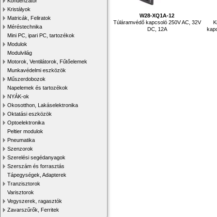
Kondenzátor
Kristályok
W28-XQ1A-12
Matricák, Feliratok
Túláramvédő kapcsoló 250V AC, 32V
K
Méréstechnika
DC, 12A
kapc
Mini PC, ipari PC, tartozékok
Modulok
Modulvilág
Motorok, Ventilátorok, Fűtőelemek
Munkavédelmi eszközök
Műszerdobozok
Napelemek és tartozékok
NYÁK-ok
Okosotthon, Lakáselektronika
Oktatási eszközök
Optoelektronika
Peltier modulok
Pneumatika
Szenzorok
Szerelési segédanyagok
Szerszám és forrasztás
Tápegységek, Adapterek
Tranzisztorok
Varisztorok
Vegyszerek, ragasztók
Zavarszűrők, Ferritek