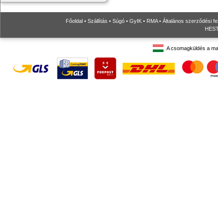
Főoldal
•
Szállítás
•
Súgó
•
GyIK
•
RMA
•
Általános szerződési fe
HESTO
A csomagküldés a ma