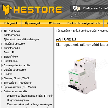
Kérdése van?
»
in
Kategóriák
Újdonságok
Kosár
Eszközök, szolgáltatások
3D nyomtatás
Főkategória
»
Erősáramú szerelés
»
Kismeg
Adathordozók
A9F04213
Ajándékok, ajándékutalványok
Analóg áramkörök
Kismegszakító, túláramvédő kapcs
Audiotechnika
Autó HiFi
Biztosítékok
Csatlakozók
Csomagolás és tárolás
Digitális áramkörök
Diódák
Elemek, Akkuk, Töltők
Ellenállások, Potméterek
Építőkészletek (KIT, Modul)
Erősáramú szerelés
Differenciál áram megszakítók, FI-relék
Dugaszoló aljzatok
Elosztószekrények, villanyszekrények