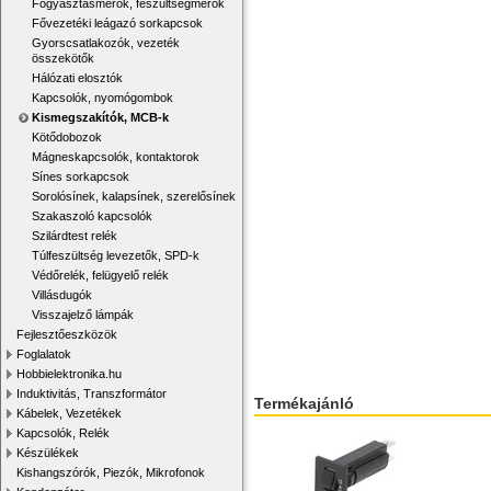
Fogyasztásmérők, feszültségmérők
Fővezetéki leágazó sorkapcsok
Gyorscsatlakozók, vezeték
összekötők
Hálózati elosztók
Kapcsolók, nyomógombok
Kismegszakítók, MCB-k
Kötődobozok
Mágneskapcsolók, kontaktorok
Sínes sorkapcsok
Sorolósínek, kalapsínek, szerelősínek
Szakaszoló kapcsolók
Szilárdtest relék
Túlfeszültség levezetők, SPD-k
Védőrelék, felügyelő relék
Villásdugók
Visszajelző lámpák
Fejlesztőeszközök
Foglalatok
Hobbielektronika.hu
Induktivitás, Transzformátor
Termékajánló
Kábelek, Vezetékek
Kapcsolók, Relék
Készülékek
Kishangszórók, Piezók, Mikrofonok