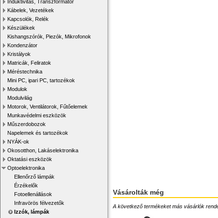
Induktivitás, Transzformátor
Kábelek, Vezetékek
Kapcsolók, Relék
Készülékek
Kishangszórók, Piezók, Mikrofonok
Kondenzátor
Kristályok
Matricák, Feliratok
Méréstechnika
Mini PC, ipari PC, tartozékok
Modulok
Modulvilág
Motorok, Ventilátorok, Fűtőelemek
Munkavédelmi eszközök
Műszerdobozok
Napelemek és tartozékok
NYÁK-ok
Okosotthon, Lakáselektronika
Oktatási eszközök
Optoelektronika
Ellenőrző lámpák
Érzékelők
Vásárolták még
Fotoellenállások
Infravörös félvezetők
A következő termékeket más vásárlók rendelték
Izzók, lámpák