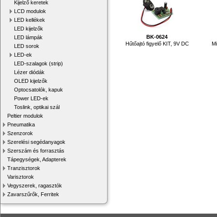
Kijelző keretek
LCD modulok
LED kellékek
LED kijelzők
BK-0624
LED lámpák
Hűtőajtó figyelő KIT, 9V DC
Mi
LED sorok
LED-ek
LED-szalagok (strip)
Lézer diódák
OLED kijelzők
Optocsatolók, kapuk
Power LED-ek
Toslink, optikai szál
Peltier modulok
Pneumatika
Szenzorok
Szerelési segédanyagok
Szerszám és forrasztás
Tápegységek, Adapterek
Tranzisztorok
Varisztorok
Vegyszerek, ragasztók
Zavarszűrők, Ferritek