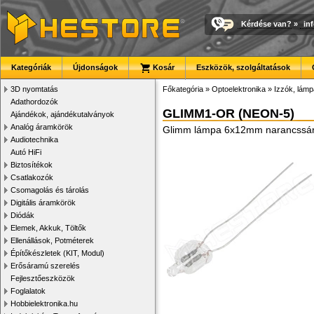
Kérdése van?
»
in
Kategóriák
Újdonságok
Kosár
Eszközök, szolgáltatások
3D nyomtatás
Főkategória
»
Optoelektronika
»
Izzók, lám
Adathordozók
GLIMM1-OR (NEON-5)
Ajándékok, ajándékutalványok
Analóg áramkörök
Glimm lámpa 6x12mm narancssá
Audiotechnika
Autó HiFi
Biztosítékok
Csatlakozók
Csomagolás és tárolás
Digitális áramkörök
Diódák
Elemek, Akkuk, Töltők
Ellenállások, Potméterek
Építőkészletek (KIT, Modul)
Erősáramú szerelés
Fejlesztőeszközök
Foglalatok
Hobbielektronika.hu