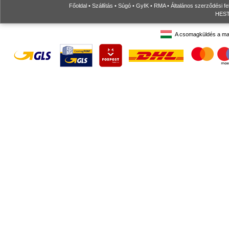
Főoldal
•
Szállítás
•
Súgó
•
GyIK
•
RMA
•
Általános szerződési fe
HESTO
A csomagküldés a ma