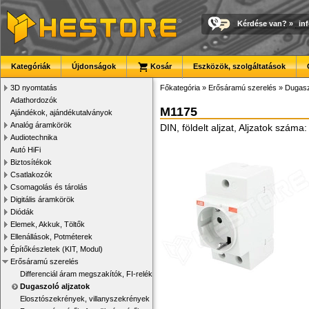
Kérdése van?
»
in
Kategóriák
Újdonságok
Kosár
Eszközök, szolgáltatások
3D nyomtatás
Főkategória
»
Erősáramú szerelés
»
Dugasz
Adathordozók
M1175
Ajándékok, ajándékutalványok
Analóg áramkörök
DIN, földelt aljzat, Aljzatok száma
Audiotechnika
Autó HiFi
Biztosítékok
Csatlakozók
Csomagolás és tárolás
Digitális áramkörök
Diódák
Elemek, Akkuk, Töltők
Ellenállások, Potméterek
Építőkészletek (KIT, Modul)
Erősáramú szerelés
Differenciál áram megszakítók, FI-relék
Dugaszoló aljzatok
Elosztószekrények, villanyszekrények