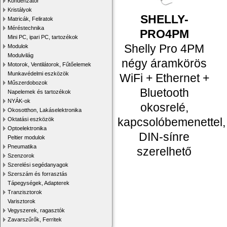
Kondenzátor
Kristályok
SHELLY-
Matricák, Feliratok
Méréstechnika
PRO4PM
Mini PC, ipari PC, tartozékok
Shelly Pro 4PM
Modulok
Modulvilág
négy áramkörös
Motorok, Ventilátorok, Fűtőelemek
Munkavédelmi eszközök
WiFi + Ethernet +
Műszerdobozok
Bluetooth
Napelemek és tartozékok
NYÁK-ok
okosrelé,
Okosotthon, Lakáselektronika
kapcsolóbemenettel,
Oktatási eszközök
Optoelektronika
DIN-sínre
Peltier modulok
Pneumatika
szerelhető
Szenzorok
Szerelési segédanyagok
Szerszám és forrasztás
Tápegységek, Adapterek
Tranzisztorok
Varisztorok
Vegyszerek, ragasztók
Zavarszűrők, Ferritek