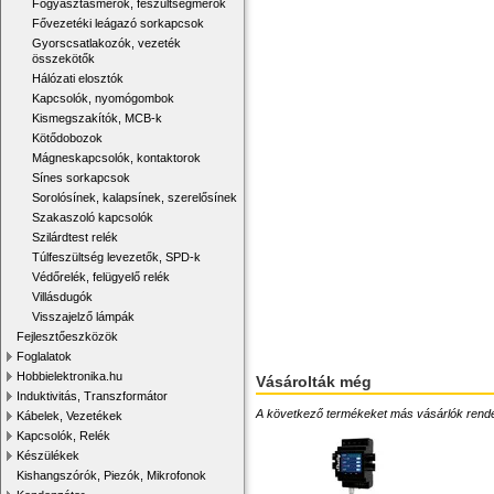
Fogyasztásmérők, feszültségmérők
Fővezetéki leágazó sorkapcsok
Gyorscsatlakozók, vezeték
összekötők
Hálózati elosztók
Kapcsolók, nyomógombok
Kismegszakítók, MCB-k
Kötődobozok
Mágneskapcsolók, kontaktorok
Sínes sorkapcsok
Sorolósínek, kalapsínek, szerelősínek
Szakaszoló kapcsolók
Szilárdtest relék
Túlfeszültség levezetők, SPD-k
Védőrelék, felügyelő relék
Villásdugók
Visszajelző lámpák
Fejlesztőeszközök
Foglalatok
Hobbielektronika.hu
Vásárolták még
Induktivitás, Transzformátor
A következő termékeket más vásárlók rendelték
Kábelek, Vezetékek
Kapcsolók, Relék
Készülékek
Kishangszórók, Piezók, Mikrofonok