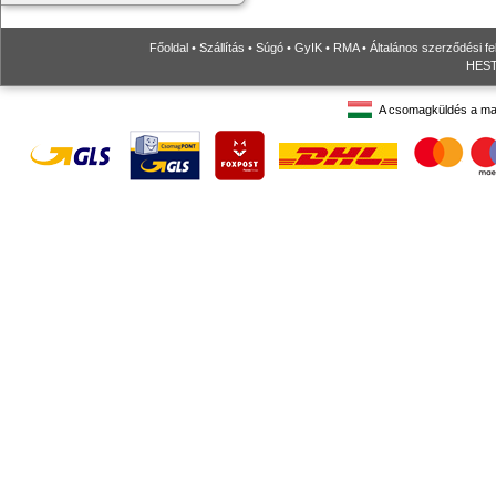
Főoldal
•
Szállítás
•
Súgó
•
GyIK
•
RMA
•
Általános szerződési fe
HESTO
A csomagküldés a ma