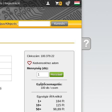
és
|
Regisztráció
0
ípus/Kifejezés:
?
Kérdése
van
Cikkszám:
100.379.22
Kedvencekhez adom
Mennyiség (db):
Gyűjtőcsomagolás:
100 db / csom
t)
Egységár ÁFA nélkül
1+
184
Ft
10+
115
Ft
50+
96,89
Ft