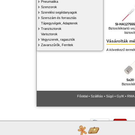
Pneumatika
Szenzorok
Szerelési segédanyagok
Szerszám és forrasztás
Tápegységek, Adapterek
SI-HA12755
Biztosítéktartó v
Tranzisztorok
biztosí
Varisztorok
Vegyszerek, ragasztók
Vásárolták m
Zavarszűrők, Ferritek
A következő terméke
5x20
Biztosíté
Főoldal
•
Szállítás
•
Súgó
•
GyIK
•
RMA