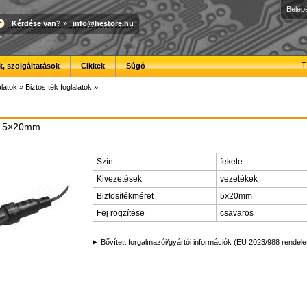
Belép
Kérdése van?
»
info@hestore.hu
T
, szolgáltatások
Cikkek
Súgó
latok
»
Biztosíték foglalatok
»
ó, 5×20mm
Szín
fekete
Kivezetések
vezetékek
Biztosítékméret
5x20mm
Fej rögzítése
csavaros
Bővített forgalmazói/gyártói információk (EU 2023/988 rendele