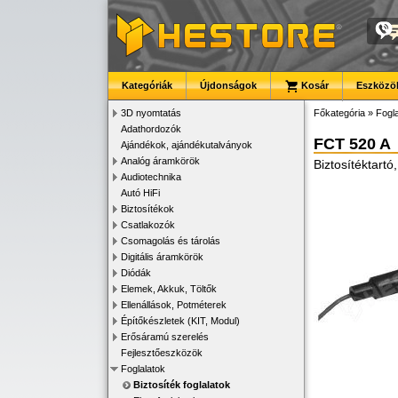
Kategóriák
Újdonságok
Kosár
Eszközök
3D nyomtatás
Főkategória
»
Fogla
Adathordozók
FCT 520 A
Ajándékok, ajándékutalványok
Analóg áramkörök
Biztosítéktart
Audiotechnika
Autó HiFi
Biztosítékok
Csatlakozók
Csomagolás és tárolás
Digitális áramkörök
Diódák
Elemek, Akkuk, Töltők
Ellenállások, Potméterek
Építőkészletek (KIT, Modul)
Erősáramú szerelés
Fejlesztőeszközök
Foglalatok
Biztosíték foglalatok