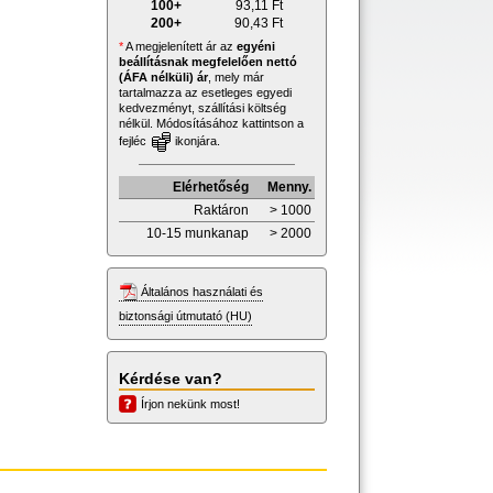
100+
93,11
Ft
200+
90,43
Ft
*
A megjelenített ár az
egyéni
beállításnak megfelelően nettó
(ÁFA nélküli) ár
, mely már
tartalmazza az esetleges egyedi
kedvezményt, szállítási költség
nélkül. Módosításához kattintson a
fejléc
ikonjára.
Elérhetőség
Menny.
Raktáron
> 1000
10-15 munkanap
> 2000
Általános használati és
biztonsági útmutató (HU)
Kérdése van?
Írjon nekünk most!