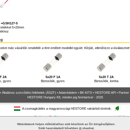
5 =GSH127-5
ezetékkel 5×20mm
tékhoz
ég
ket más vásárlók rendelték a fent említett modellel együtt. Kérjük, ellenőrizze a kiválasztott
 F 2A
5x20 F 1A
5x20 T 2A
k, gyors
Biztosíték, gyors
Biztosíték, lomha
•
Általános szerződési feltételek (ÁSZF)
•
Adatvédelem
•
BK-KITS
•
HESTORE API
•
Partner
HESTORE Hungary Kft, minden jog fenntartva! - 2026
A csomagküldés a magyarországi HESTORE raktárból történik.
Weboldalunk helyes működéséhez sütit készítünk az Ön böngészőjében.
Sütik használatáról bővebben
itt
olvashat.