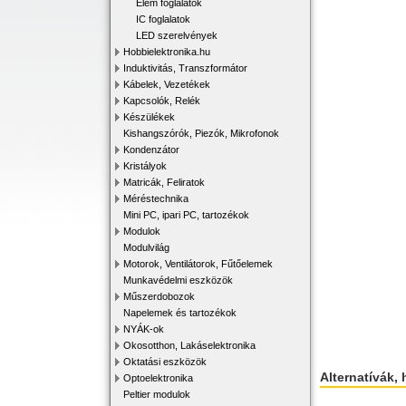
Elem foglalatok
IC foglalatok
LED szerelvények
Hobbielektronika.hu
Induktivitás, Transzformátor
Kábelek, Vezetékek
Kapcsolók, Relék
Készülékek
Kishangszórók, Piezók, Mikrofonok
Kondenzátor
Kristályok
Matricák, Feliratok
Méréstechnika
Mini PC, ipari PC, tartozékok
Modulok
Modulvilág
Motorok, Ventilátorok, Fűtőelemek
Munkavédelmi eszközök
Műszerdobozok
Napelemek és tartozékok
NYÁK-ok
Okosotthon, Lakáselektronika
Oktatási eszközök
Alternatívák, 
Optoelektronika
Peltier modulok