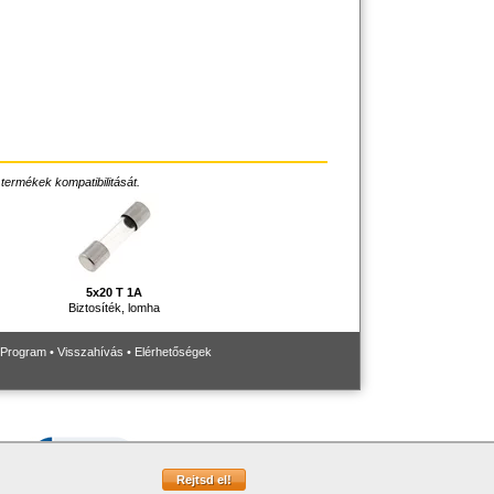
 termékek kompatibilitását.
5x20 T 1A
Biztosíték, lomha
 Program
•
Visszahívás
•
Elérhetőségek