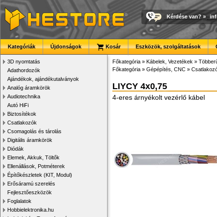
Kérdése van?
»
in
Kategóriák
Újdonságok
Kosár
Eszközök, szolgáltatások
3D nyomtatás
Főkategória
»
Kábelek, Vezetékek
»
Többer
Főkategória
»
Gépépítés, CNC
»
Csatlakozó
Adathordozók
Ajándékok, ajándékutalványok
LIYCY 4x0,75
Analóg áramkörök
Audiotechnika
4-eres árnyékolt vezérlő kábel
Autó HiFi
Biztosítékok
Csatlakozók
Csomagolás és tárolás
Digitális áramkörök
Diódák
Elemek, Akkuk, Töltők
Ellenállások, Potméterek
Építőkészletek (KIT, Modul)
Erősáramú szerelés
Fejlesztőeszközök
Foglalatok
Hobbielektronika.hu