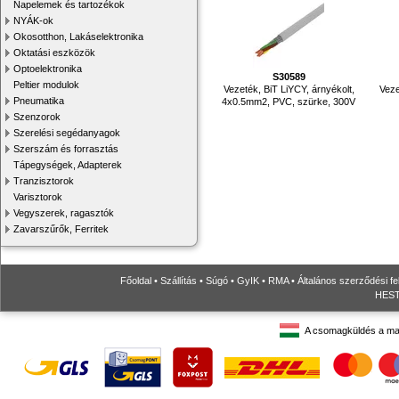
Napelemek és tartozékok
NYÁK-ok
Okosotthon, Lakáselektronika
Oktatási eszközök
Optoelektronika
S30589
Peltier modulok
Vezeték, BiT LiYCY, árnyékolt,
Veze
Pneumatika
4x0.5mm2, PVC, szürke, 300V
Szenzorok
Szerelési segédanyagok
Szerszám és forrasztás
Tápegységek, Adapterek
Tranzisztorok
Varisztorok
Vegyszerek, ragasztók
Zavarszűrők, Ferritek
Főoldal
•
Szállítás
•
Súgó
•
GyIK
•
RMA
•
Általános szerződési fe
HESTO
A csomagküldés a ma