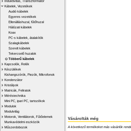
Induktivitás, Transzformátor
Kábelek, Vezetékek
Audió kábelek
Egyeres vezetékek
Ellenálláshuzal, fűtőhuzal
Hálózati kábelek
Koax
PC-s kábelek, átalakítók
Szalagkábelek
Szerelt kábelek
Tekercselő huzalok
Többerű kábelek
Kapcsolók, Relék
Készülékek
Kishangszórók, Piezók, Mikrofonok
Kondenzátor
Kristályok
Matricák, Feliratok
Méréstechnika
Mini PC, ipari PC, tartozékok
Modulok
Modulvilág
Motorok, Ventilátorok, Fűtőelemek
Vásárolták még
Munkavédelmi eszközök
A következő termékeket más vásárlók rendelték
Műszerdobozok