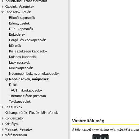
Induktivitás, Transzformátor
Kábelek, Vezetékek
Kapcsolók, Relék
Billenő kapcsolók
Billentyűzetek
DIP - kapcsolók
Enkóderek
Forgó- és kódkapcsolók
Időrelék
Kisfeszültségű kapcsolók
Kulcsos kapcsolók
Lábkapcsolók
Mikrokapcsolók
Nyomógombok, nyomókapcsolók
Reed-csövek, mágnesek
Relék
TACT mikrokapcsolók
Thermosztátok (bimetal)
Tolókapcsolók
Készülékek
Kishangszórók, Piezók, Mikrofonok
Kondenzátor
Vásárolták még
Kristályok
Matricák, Feliratok
A következő termékeket más vásárlók rendelték
Méréstechnika