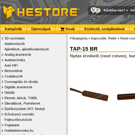
Kérdése van?
»
in
Kategóriák
Újdonságok
Kosár
Eszközök, szolgáltatások
3D nyomtatás
Főkategória
»
Kapcsolók, Relék
»
Reed-csö
Adathordozók
TAP-15 BR
Ajándékok, ajándékutalványok
Analóg áramkörök
Nyitás érzékelő (reed csöves), ba
Audiotechnika
Autó HiFi
Biztosítékok
Csatlakozók
Csomagolás és tárolás
Digitális áramkörök
Diódák
Elemek, Akkuk, Töltők
Ellenállások, Potméterek
Építőkészletek (KIT, Modul)
Erősáramú szerelés
Fejlesztőeszközök
Foglalatok
Hobbielektronika.hu