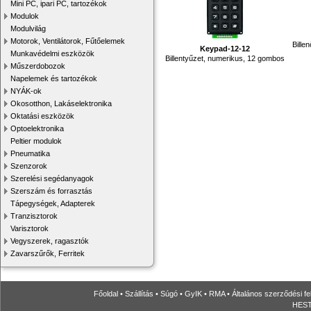
Mini PC, ipari PC, tartozékok
Modulok
Modulvilág
Motorok, Ventilátorok, Fűtőelemek
Bille
Keypad-12-12
Munkavédelmi eszközök
Billentyűzet, numerikus, 12 gombos
Műszerdobozok
Napelemek és tartozékok
NYÁK-ok
Okosotthon, Lakáselektronika
Oktatási eszközök
Optoelektronika
Peltier modulok
Pneumatika
Szenzorok
Szerelési segédanyagok
Szerszám és forrasztás
Tápegységek, Adapterek
Tranzisztorok
Varisztorok
Vegyszerek, ragasztók
Zavarszűrők, Ferritek
Főoldal
•
Szállítás
•
Súgó
•
GyIK
•
RMA
•
Általános szerződési fe
HESTO