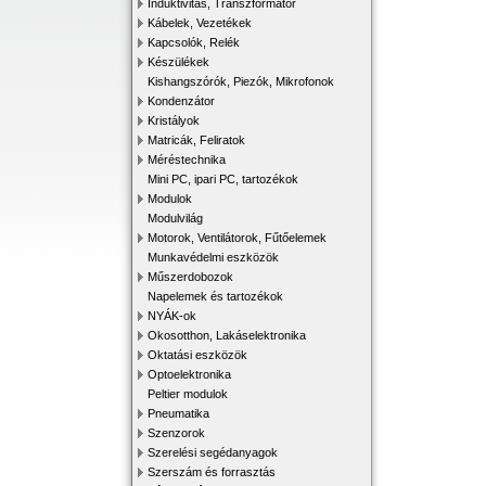
Induktivitás, Transzformátor
Kábelek, Vezetékek
Kapcsolók, Relék
Készülékek
Kishangszórók, Piezók, Mikrofonok
Kondenzátor
Kristályok
Matricák, Feliratok
Méréstechnika
Mini PC, ipari PC, tartozékok
Modulok
Modulvilág
Motorok, Ventilátorok, Fűtőelemek
Munkavédelmi eszközök
Műszerdobozok
Napelemek és tartozékok
NYÁK-ok
Okosotthon, Lakáselektronika
Oktatási eszközök
Optoelektronika
Peltier modulok
Pneumatika
Szenzorok
Szerelési segédanyagok
Szerszám és forrasztás