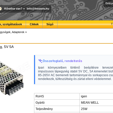
Belép
Kérdése van?
»
info@hestore.hu
T
, szolgáltatások
Cikkek
Súgó
gységek, Adapterek
»
g, 5V 5A
Összefoglaló, rendeltetés
Ipari környezetben történő beépítésre terveze
impulzusos tápegység stabil 5V DC, 5A kimenetet bizt
85-265V AC bemeneti tartománnyal és sorkapcsos csa
rendelkezik, túlfeszültség és zárlat elleni védelemmel.
RoHS
igen
Gyártó
MEAN WELL
Teljesítmény
25W