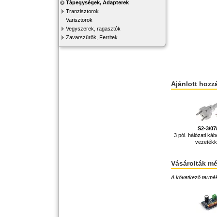
Tápegységek, Adapterek
Tranzisztorok
Varisztorok
Vegyszerek, ragasztók
Zavarszűrők, Ferritek
Ajánlott hozz
S2-3/0
3 pól. hálózati káb
vezetékke
Vásárolták m
A következő terméke