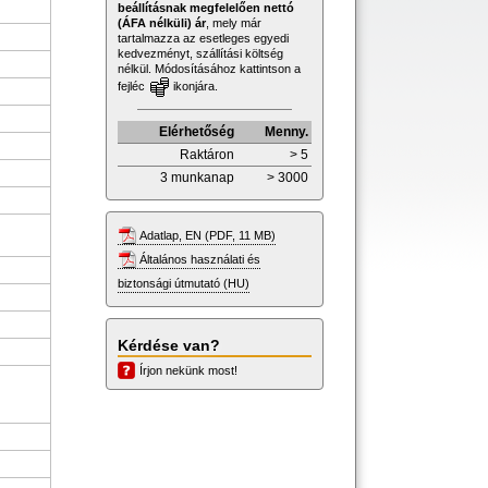
beállításnak megfelelően nettó
(ÁFA nélküli) ár
, mely már
tartalmazza az esetleges egyedi
kedvezményt, szállítási költség
nélkül. Módosításához kattintson a
fejléc
ikonjára.
Elérhetőség
Menny.
Raktáron
> 5
3 munkanap
> 3000
Adatlap, EN (PDF, 11 MB)
Általános használati és
biztonsági útmutató (HU)
Kérdése van?
Írjon nekünk most!