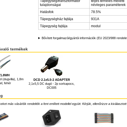
Tápegység/transzformátor
teljes terhelés melletti
tulajdonságai
névleges paraméterek
Hatásfok
78.5%
Tápegységház fajtája
931A
Tápegység fajtája
modul
Bővített forgalmazói/gyártói információk (EU 2023/988 rendele
ávaló termékek
7/1.8WH
el (dugvilla), 1,8m
DCD 2.1x5.5-2 ADAPTER
l, fehér
2,1x5,5 DC dugó - 2p sorkapocs,
DC005
ég
ket más vásárlók rendelték a fent említett modellel együtt. Kérjük, ellenőrizze a kiválasztott