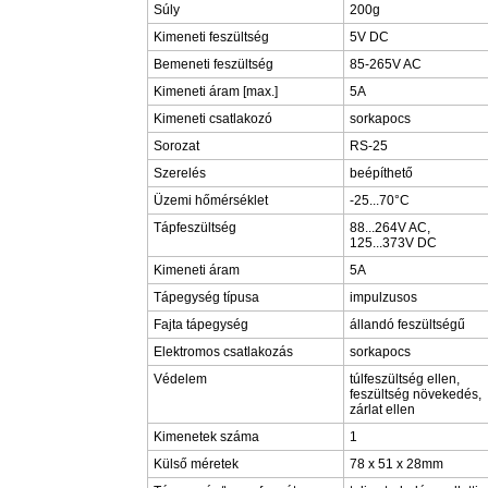
Súly
200g
Kimeneti feszültség
5V DC
Bemeneti feszültség
85-265V AC
Kimeneti áram [max.]
5A
Kimeneti csatlakozó
sorkapocs
Sorozat
RS-25
Szerelés
beépíthető
Üzemi hőmérséklet
-25...70°C
Tápfeszültség
88...264V AC,
125...373V DC
Kimeneti áram
5A
Tápegység típusa
impulzusos
Fajta tápegység
állandó feszültségű
Elektromos csatlakozás
sorkapocs
Védelem
túlfeszültség ellen,
feszültség növekedés,
zárlat ellen
Kimenetek száma
1
Külső méretek
78 x 51 x 28mm