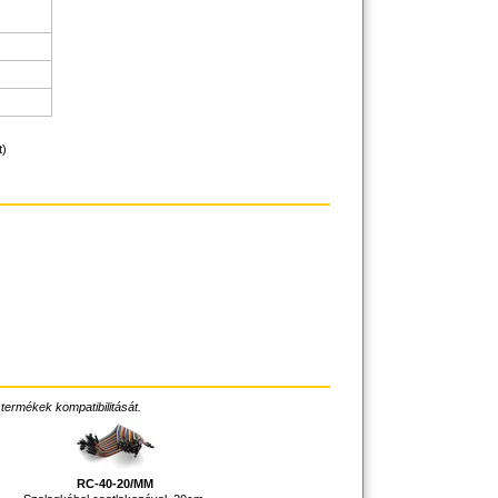
t)
 termékek kompatibilitását.
RC-40-20/MM