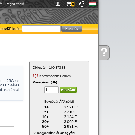
és
|
Regisztráció
0
ípus/Kifejezés:
?
Kérdése
van
Cikkszám:
100.373.83
Kedvencekhez adom
tt, 25W-os
Mennyiség (db):
osít. Széles
tlakozással
Egységár ÁFA nélkül
1+
3 521
Ft
5+
3 210
Ft
10+
3 134
Ft
20+
3 069
Ft
50+
2 981
Ft
*
A megjelenített ár az
egyéni