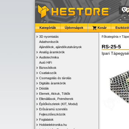
Kategóriák
Újdonságok
Kosár
Eszközök
3D nyomtatás
Főkategória
»
Tápe
Adathordozók
RS-25-5
Ajándékok, ajándékutalványok
Analóg áramkörök
Ipari Tápegysé
Audiotechnika
Autó HiFi
Biztosítékok
Csatlakozók
Csomagolás és tárolás
Digitális áramkörök
Diódák
Elemek, Akkuk, Töltők
Ellenállások, Potméterek
Építőkészletek (KIT, Modul)
Erősáramú szerelés
Fejlesztőeszközök
Foglalatok
Hobbielektronika.hu