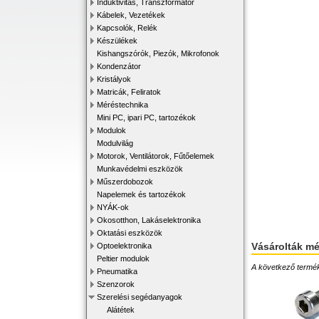
Induktivitás, Transzformátor
Kábelek, Vezetékek
Kapcsolók, Relék
Készülékek
Kishangszórók, Piezók, Mikrofonok
Kondenzátor
Kristályok
Matricák, Feliratok
Méréstechnika
Mini PC, ipari PC, tartozékok
Modulok
Modulvilág
Motorok, Ventilátorok, Fűtőelemek
Munkavédelmi eszközök
Műszerdobozok
Napelemek és tartozékok
NYÁK-ok
Okosotthon, Lakáselektronika
Oktatási eszközök
Vásárolták m
Optoelektronika
Peltier modulok
A következő terméke
Pneumatika
Szenzorok
Szerelési segédanyagok
Alátétek