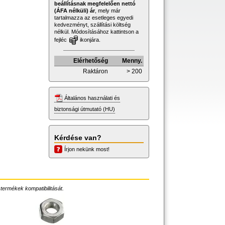
beállításnak megfelelően nettó
(ÁFA nélküli) ár
, mely már
tartalmazza az esetleges egyedi
kedvezményt, szállítási költség
nélkül. Módosításához kattintson a
fejléc
ikonjára.
Elérhetőség
Menny.
Raktáron
> 200
Általános használati és
biztonsági útmutató (HU)
Kérdése van?
Írjon nekünk most!
 termékek kompatibilitását.