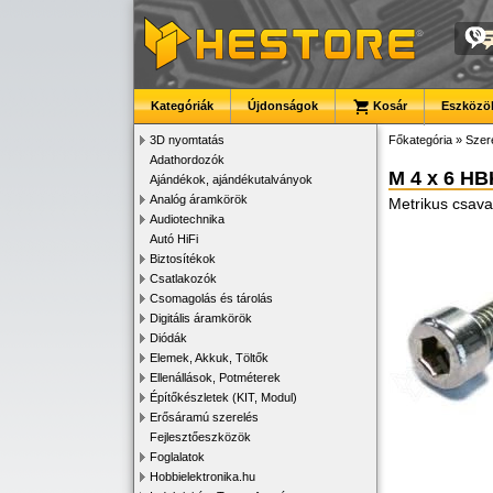
Kategóriák
Újdonságok
Kosár
Eszközök
3D nyomtatás
Főkategória
»
Szer
Adathordozók
M 4 x 6 H
Ajándékok, ajándékutalványok
Analóg áramkörök
Metrikus csava
Audiotechnika
Autó HiFi
Biztosítékok
Csatlakozók
Csomagolás és tárolás
Digitális áramkörök
Diódák
Elemek, Akkuk, Töltők
Ellenállások, Potméterek
Építőkészletek (KIT, Modul)
Erősáramú szerelés
Fejlesztőeszközök
Foglalatok
Hobbielektronika.hu