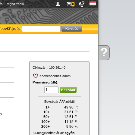
és
|
Regisztráció
0
ípus/Kifejezés:
?
Kérdése
van
Cikkszám:
100.361.40
Kedvencekhez adom
Mennyiség (db):
Egységár ÁFA nélkül
1+
49,90
Ft
10+
21,61
Ft
t)
50+
13,51
Ft
100+
11,15
Ft
200+
9,90
Ft
*
A megjelenített ár az
egyéni