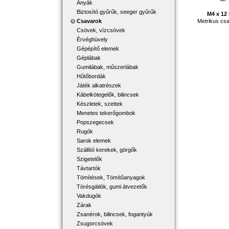
Anyák
Biztosító gyűrűk, seeger gyűrűk
M4 x 1
Metrikus csa
Csavarok
Csövek, vízcsövek
Érvéghüvely
Gépépítő elemek
Géplábak
Gumilábak, műszerlábak
Hűtőbordák
Játék alkatrészek
Kábelkötegelők, bilincsek
Készletek, szettek
Menetes tekerőgombok
Popszegecsek
Rugók
Sarok elemek
Szállító kerekek, görgők
Szigetelők
Távtartók
Tömítések, Tömítőanyagok
Törésgátlók, gumi átvezetők
Vakdugók
Zárak
Zsanérok, bilincsek, fogantyúk
Zsugorcsövek