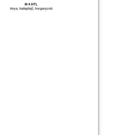
M 4 HTL
Anya, hatlapfejű, horganyzott