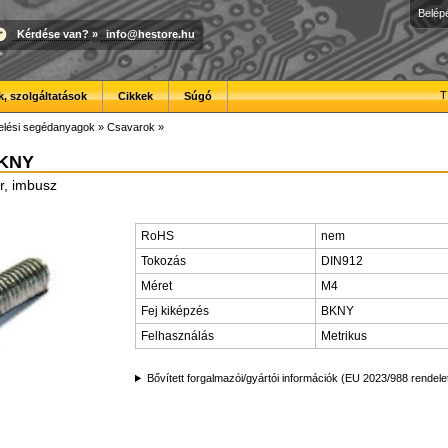
Belép
Kérdése van?
»
info@hestore.hu
T
, szolgáltatások
Cikkek
Súgó
elési segédanyagok
»
Csavarok
»
BKNY
r, imbusz
RoHS
nem
Tokozás
DIN912
Méret
M4
Fej kiképzés
BKNY
Felhasználás
Metrikus
Bővített forgalmazói/gyártói információk (EU 2023/988 rendele