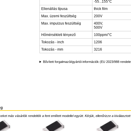
-55...155°C
Ellenállás típusa
thick film
Max. üzemi feszültség
200V
Max. impulzus feszültség
400V,
500V
Hőmérsékleti tényező
100ppm/°C
Tokozás - inch
1206
Tokozás - mm
3216
Bővített forgalmazói/gyártói információk (EU 2023/988 rendele
ég
ket más vásárlók rendelték a fent említett modellel együtt. Kérjük, ellenőrizze a kiválasztott