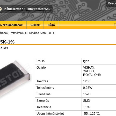
Belép
Kérdése van?
»
info@hestore.hu
T
, szolgáltatások
Cikkek
Súgó
állások, Potméterek
»
Ellenállás SMD1206
»
15K-1%
állás
RoHS
igen
Gyártó
VISHAY,
YAGEO,
ROYAL OHM
Tokozás
1206
Teljesítmény
0.25W
Ellenállás
15kΩ
Szerelés
SMD
Tolerancia
±1%
Üzemi hőmérséklet
-55...125°C,