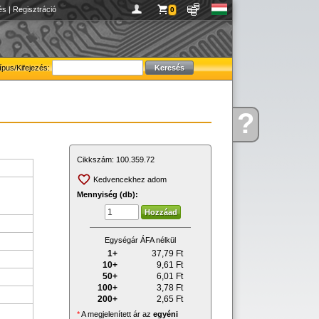
és
|
Regisztráció
0
ípus/Kifejezés:
?
Kérdése
van
Cikkszám:
100.359.72
Kedvencekhez adom
Mennyiség (db):
Egységár ÁFA nélkül
1+
37,79
Ft
10+
9,61
Ft
50+
6,01
Ft
100+
3,78
Ft
200+
2,65
Ft
*
A megjelenített ár az
egyéni