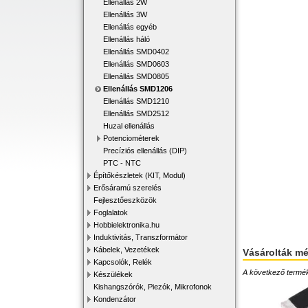
Ellenállás 2W
Ellenállás 3W
Ellenállás egyéb
Ellenállás háló
Ellenállás SMD0402
Ellenállás SMD0603
Ellenállás SMD0805
Ellenállás SMD1206
Ellenállás SMD1210
Ellenállás SMD2512
Huzal ellenállás
Potenciométerek
Precíziós ellenállás (DIP)
PTC - NTC
Építőkészletek (KIT, Modul)
Erősáramú szerelés
Fejlesztőeszközök
Foglalatok
Hobbielektronika.hu
Induktivitás, Transzformátor
Kábelek, Vezetékek
Vásárolták m
Kapcsolók, Relék
A következő terméke
Készülékek
Kishangszórók, Piezók, Mikrofonok
Kondenzátor