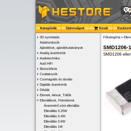
Kategóriák
Újdonságok
Kosár
Eszközök
3D nyomtatás
Főkategória
»
Ellen
Adathordozók
SMD1206-
Ajándékok, ajándékutalványok
Analóg áramkörök
SMD1206 ellen
Audiotechnika
Autó HiFi
Biztosítékok
Csatlakozók
Csomagolás és tárolás
Digitális áramkörök
Diódák
Elemek, Akkuk, Töltők
Ellenállások, Potméterek
Árammérő sönt ellenállás
Ellenállás 0.25W
Ellenállás 0.4W
Ellenállás 0.6W
Ellenállás 1W