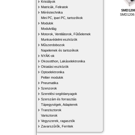
Kristályok
Matricák, Feliratok
SMD120
Méréstechnika
SMD1206 e
Mini PC, ipari PC, tartozékok
Modulok
Modulvilág
Motorok, Ventilátorok, Fűtőelemek
Munkavédelmi eszközök
Műszerdobozok
Napelemek és tartozékok
NYÁK-ok
Okosotthon, Lakáselektronika
Oktatási eszközök
Optoelektronika
Peltier modulok
Pneumatika
Szenzorok
Szerelési segédanyagok
Szerszám és forrasztás
Tápegységek, Adapterek
Tranzisztorok
Varisztorok
Vegyszerek, ragasztók
Zavarszűrők, Ferritek