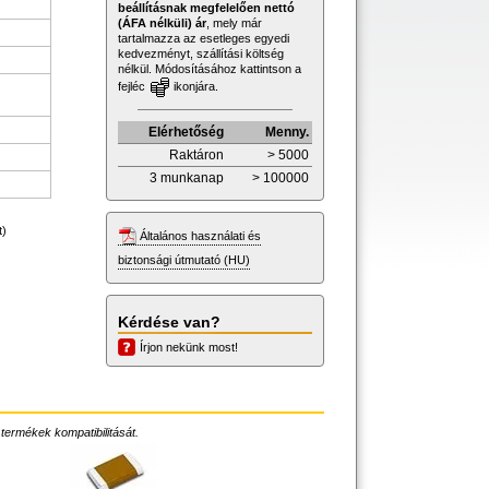
beállításnak megfelelően nettó
(ÁFA nélküli) ár
, mely már
tartalmazza az esetleges egyedi
kedvezményt, szállítási költség
nélkül. Módosításához kattintson a
fejléc
ikonjára.
Elérhetőség
Menny.
Raktáron
> 5000
3 munkanap
> 100000
t)
Általános használati és
biztonsági útmutató (HU)
Kérdése van?
Írjon nekünk most!
 termékek kompatibilitását.