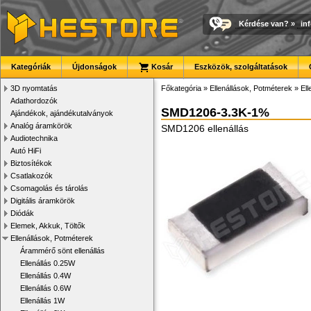
Kérdése van?
»
in
Kategóriák
Újdonságok
Kosár
Eszközök, szolgáltatások
3D nyomtatás
Főkategória
»
Ellenállások, Potméterek
»
El
Adathordozók
SMD1206-3.3K-1%
Ajándékok, ajándékutalványok
Analóg áramkörök
SMD1206 ellenállás
Audiotechnika
Autó HiFi
Biztosítékok
Csatlakozók
Csomagolás és tárolás
Digitális áramkörök
Diódák
Elemek, Akkuk, Töltők
Ellenállások, Potméterek
Árammérő sönt ellenállás
Ellenállás 0.25W
Ellenállás 0.4W
Ellenállás 0.6W
Ellenállás 1W