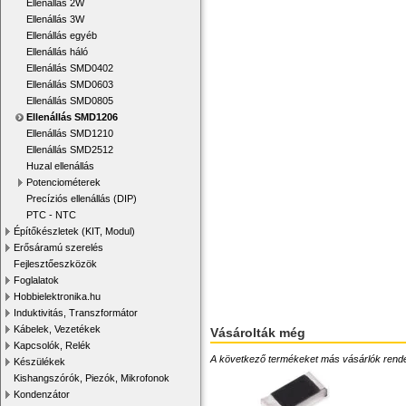
Ellenállás 2W
Ellenállás 3W
Ellenállás egyéb
Ellenállás háló
Ellenállás SMD0402
Ellenállás SMD0603
Ellenállás SMD0805
Ellenállás SMD1206
Ellenállás SMD1210
Ellenállás SMD2512
Huzal ellenállás
Potenciométerek
Precíziós ellenállás (DIP)
PTC - NTC
Építőkészletek (KIT, Modul)
Erősáramú szerelés
Fejlesztőeszközök
Foglalatok
Hobbielektronika.hu
Induktivitás, Transzformátor
Kábelek, Vezetékek
Vásárolták még
Kapcsolók, Relék
A következő termékeket más vásárlók rendelték
Készülékek
Kishangszórók, Piezók, Mikrofonok
Kondenzátor