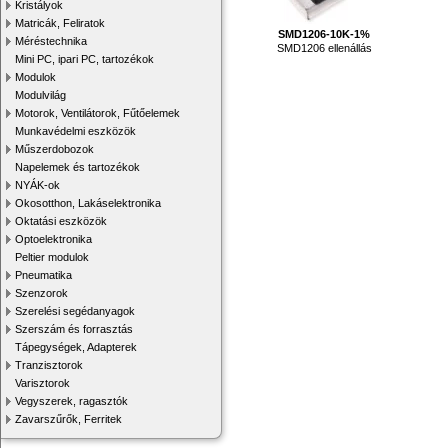
Kristályok
Matricák, Feliratok
SMD1206-10K-1%
Méréstechnika
SMD1206 ellenállás
Mini PC, ipari PC, tartozékok
Modulok
Modulvilág
Motorok, Ventilátorok, Fűtőelemek
Munkavédelmi eszközök
Műszerdobozok
Napelemek és tartozékok
NYÁK-ok
Okosotthon, Lakáselektronika
Oktatási eszközök
Optoelektronika
Peltier modulok
Pneumatika
Szenzorok
Szerelési segédanyagok
Szerszám és forrasztás
Tápegységek, Adapterek
Tranzisztorok
Varisztorok
Vegyszerek, ragasztók
Zavarszűrők, Ferritek