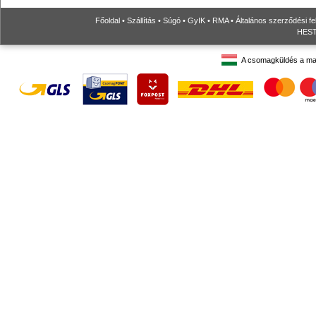
Főoldal
•
Szállítás
•
Súgó
•
GyIK
•
RMA
•
Általános szerződési fe
HESTO
A csomagküldés a ma