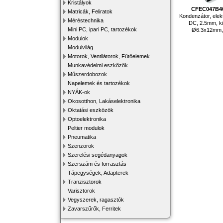
Kristályok
CFEC047B4
Matricák, Feliratok
Kondenzátor, elekt
Méréstechnika
DC, 2.5mm, ki
Mini PC, ipari PC, tartozékok
Ø6.3x12mm, 
Modulok
Modulvilág
Motorok, Ventilátorok, Fűtőelemek
Munkavédelmi eszközök
Műszerdobozok
Napelemek és tartozékok
NYÁK-ok
Okosotthon, Lakáselektronika
Oktatási eszközök
Optoelektronika
Peltier modulok
Pneumatika
Szenzorok
Szerelési segédanyagok
Szerszám és forrasztás
Tápegységek, Adapterek
Tranzisztorok
Varisztorok
Vegyszerek, ragasztók
Zavarszűrők, Ferritek