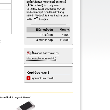
beállításnak megfelelően nettó
(ÁFA nélküli) ár
, mely már
tartalmazza az esetleges egyedi
kedvezményt, szállítási költség
nélkül. Módosításához kattintson a
fejléc
ikonjára.
Elérhetőség
Menny.
Raktáron
> 500
3 munkanap
> 7500
t)
Általános használati és
biztonsági útmutató (HU)
Kérdése van?
Írjon nekünk most!
 termékek kompatibilitását.