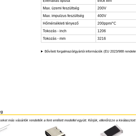
Ellenállás típusa
thick film
Max. üzemi feszültség
200V
Max. impulzus feszültség
400V
Hőmérsékleti tényező
200ppm/°C
Tokozás - inch
1206
Tokozás - mm
3216
Bővített forgalmazói/gyártói információk (EU 2023/988 rendele
ég
ket más vásárlók rendelték a fent említett modellel együtt. Kérjük, ellenőrizze a kiválasztott