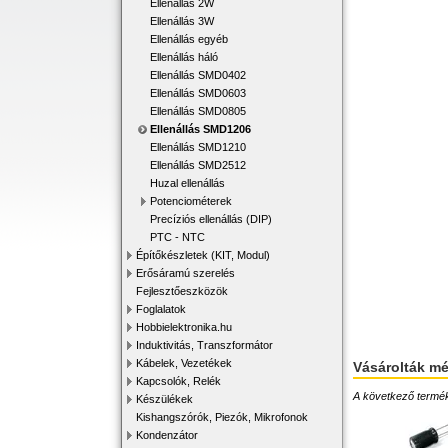
Ellenállás 2W
Ellenállás 3W
Ellenállás egyéb
Ellenállás háló
Ellenállás SMD0402
Ellenállás SMD0603
Ellenállás SMD0805
Ellenállás SMD1206
Ellenállás SMD1210
Ellenállás SMD2512
Huzal ellenállás
Potenciométerek
Precíziós ellenállás (DIP)
PTC - NTC
Építőkészletek (KIT, Modul)
Erősáramú szerelés
Fejlesztőeszközök
Foglalatok
Hobbielektronika.hu
Induktivitás, Transzformátor
Kábelek, Vezetékek
Vásárolták m
Kapcsolók, Relék
A következő terméke
Készülékek
Kishangszórók, Piezók, Mikrofonok
Kondenzátor