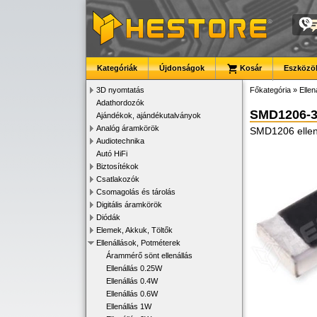
Kategóriák
Újdonságok
Kosár
Eszközök
3D nyomtatás
Főkategória
»
Ellen
Adathordozók
SMD1206-
Ajándékok, ajándékutalványok
Analóg áramkörök
SMD1206 ellen
Audiotechnika
Autó HiFi
Biztosítékok
Csatlakozók
Csomagolás és tárolás
Digitális áramkörök
Diódák
Elemek, Akkuk, Töltők
Ellenállások, Potméterek
Árammérő sönt ellenállás
Ellenállás 0.25W
Ellenállás 0.4W
Ellenállás 0.6W
Ellenállás 1W