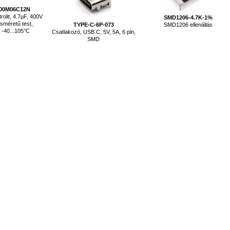
00M06C12N
rolit, 4.7µF, 400V
SMD1206-4.7K-1%
sméretű test,
TYPE-C-6P-073
SMD1206 ellenállás
-40...105°C
Csatlakozó, USB C, 5V, 5A, 6 pin,
SMD