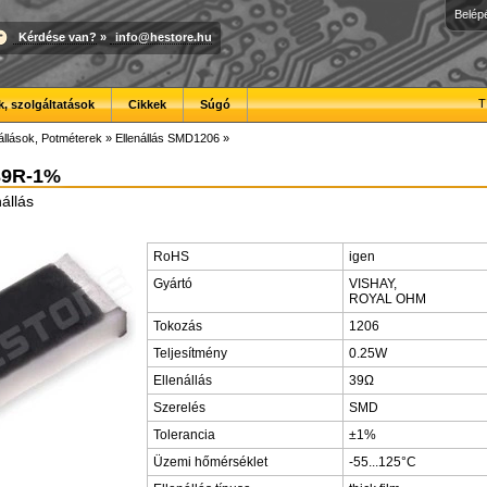
Belép
Kérdése van?
»
info@hestore.hu
T
, szolgáltatások
Cikkek
Súgó
állások, Potméterek
»
Ellenállás SMD1206
»
39R-1%
állás
RoHS
igen
Gyártó
VISHAY,
ROYAL OHM
Tokozás
1206
Teljesítmény
0.25W
Ellenállás
39Ω
Szerelés
SMD
Tolerancia
±1%
Üzemi hőmérséklet
-55...125°C