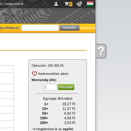
és
|
Regisztráció
0
ípus/Kifejezés:
?
Kérdése
van
Cikkszám:
100.359.26
Kedvencekhez adom
Mennyiség (db):
Egységár ÁFA nélkül
1+
39,27
Ft
10+
11,07
Ft
50+
6,92
Ft
100+
4,68
Ft
200+
3,53
Ft
*
A megjelenített ár az
egyéni