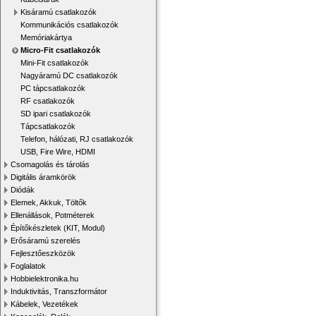
Kisáramú csatlakozók
Kommunikációs csatlakozók
Memóriakártya
Micro-Fit csatlakozók
Mini-Fit csatlakozók
Nagyáramú DC csatlakozók
PC tápcsatlakozók
RF csatlakozók
SD ipari csatlakozók
Tápcsatlakozók
Telefon, hálózati, RJ csatlakozók
USB, Fire Wire, HDMI
Csomagolás és tárolás
Digitális áramkörök
Diódák
Elemek, Akkuk, Töltők
Ellenállások, Potméterek
Építőkészletek (KIT, Modul)
Erősáramú szerelés
Fejlesztőeszközök
Foglalatok
Hobbielektronika.hu
Induktivitás, Transzformátor
Kábelek, Vezetékek