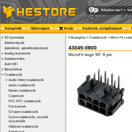
Kérdése van?
»
in
Kategóriák
Újdonságok
Kosár
Eszközök, szolgáltatások
3D nyomtatás
Főkategória
»
Csatlakozók
»
Micro-Fit csat
Adathordozók
43045-0800
Ajándékok, ajándékutalványok
Analóg áramkörök
MicroFit dugó 90° 8 pin
Audiotechnika
Autó HiFi
Biztosítékok
Csatlakozók
Audio-Video csatlakozók
Autós csatlakozók
Banán csatlakozók
Csipeszek
FFC-FPC csatlakozók
Forrszemek
GX ipari csatlakozók
Gyorscsatlakozók, vezeték
összekötők
Hálózati csatlakozók
Kábelsaruk