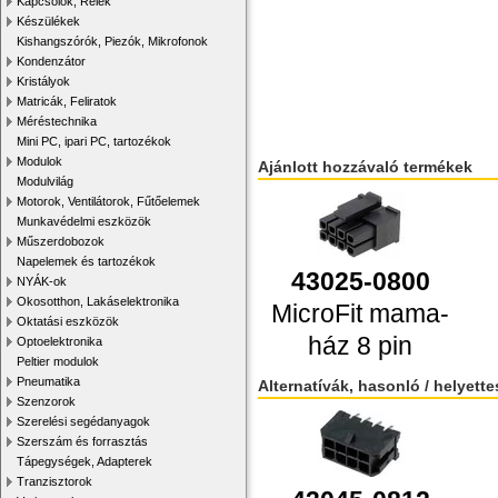
Kapcsolók, Relék
Készülékek
Kishangszórók, Piezók, Mikrofonok
Kondenzátor
Kristályok
Matricák, Feliratok
Méréstechnika
Mini PC, ipari PC, tartozékok
Modulok
Ajánlott hozzávaló termékek
Modulvilág
Motorok, Ventilátorok, Fűtőelemek
Munkavédelmi eszközök
Műszerdobozok
Napelemek és tartozékok
43025-0800
NYÁK-ok
Okosotthon, Lakáselektronika
MicroFit mama-
Oktatási eszközök
ház 8 pin
Optoelektronika
Peltier modulok
Pneumatika
Alternatívák, hasonló / helyett
Szenzorok
Szerelési segédanyagok
Szerszám és forrasztás
Tápegységek, Adapterek
Tranzisztorok