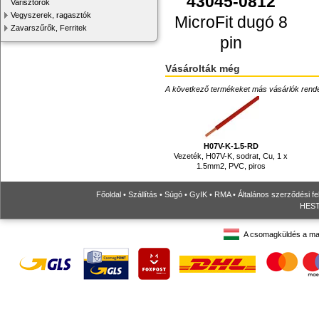
43045-0812
Varisztorok
Vegyszerek, ragasztók
MicroFit dugó 8
Zavarszűrők, Ferritek
pin
Vásárolták még
A következő termékeket más vásárlók rendelték
H07V-K-1.5-RD
Vezeték, H07V-K, sodrat, Cu, 1 x
1.5mm2, PVC, piros
Főoldal
•
Szállítás
•
Súgó
•
GyIK
•
RMA
•
Általános szerződési fe
HESTO
A csomagküldés a ma