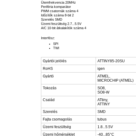
Ütemfrekvencia 20MHz
Periféria komparátor
PWM csatornák száma 4
Időzítők száma 8-bit 2
Szerelés SMD
Üzemi feszültség 2.7...5.5V
A/C 10-bit átkalakítók száma 4
Interfész:
SPI
TWI
Gyártói jelölés
ATTINY85-20SU
RoHS
igen
Gyártó
ATMEL,
MICROCHIP (ATMEL)
Tokozás
SO8,
SO8-W
Család
ATtiny,
ATTINY
Szerelés
SMD
Fajta csomagolás
tubus
Üzemi feszültség
1.8...5.5V
Üzemi hőmérséklet
-40...85°C