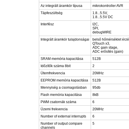
Az integrált áramkör típusa
mikrokontroller AVR
Tápfeszültség
1.8...5.5V,
1.8...5.5V DC
Interfész
I2C,
SPI,
debugWIRE
Integrált áramkör tulajdonságai
belső hőmérséklet érzé
QTouch x3,
ADC gain stage,
ADC erősítés (gain)
SRAM memória kapacitása
512B
Időzítők száma 8bit
2
Ütemfrekvencia
20MHz
EEPROM memória kapacitása
512B
Mennyiség a csomagolásban
95db
Flash memória kapacitása
8kB
PWM csatornák száma
6
Üzemi frekvencia
20MHz
Number of external interrupts
6
Number of output compare
5
channels