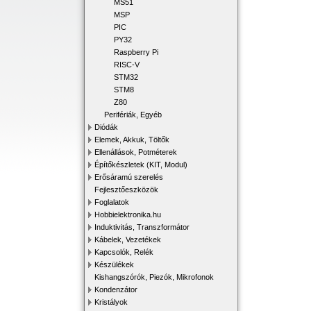
MS51
MSP
PIC
PY32
Raspberry Pi
RISC-V
STM32
STM8
Z80
Perifériák, Egyéb
Diódák
Elemek, Akkuk, Töltők
Ellenállások, Potméterek
Építőkészletek (KIT, Modul)
Erősáramú szerelés
Fejlesztőeszközök
Foglalatok
Hobbielektronika.hu
Induktivitás, Transzformátor
Kábelek, Vezetékek
Kapcsolók, Relék
Készülékek
Kishangszórók, Piezók, Mikrofonok
Kondenzátor
Kristályok