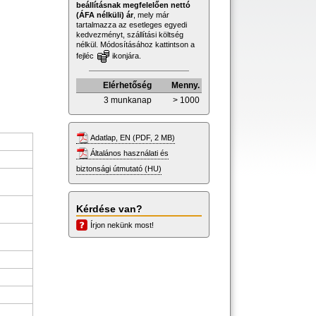
beállításnak megfelelően nettó
(ÁFA nélküli) ár
, mely már
tartalmazza az esetleges egyedi
kedvezményt, szállítási költség
nélkül. Módosításához kattintson a
fejléc
ikonjára.
Elérhetőség
Menny.
3 munkanap
> 1000
Adatlap, EN (PDF, 2 MB)
Általános használati és
biztonsági útmutató (HU)
Kérdése van?
Írjon nekünk most!