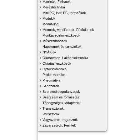
Matricák, Feliratok
Méréstechnika
Mini PC, ipari PC, tartozékok
Modulok
Modulvilág
Motorok, Ventilátorok, Fűtőelemek
Munkavédelmi eszközök
Műszerdobozok
Napelemek és tartozékok
NYÁK-ok
Okosotthon, Lakáselektronika
Oktatási eszközök
Optoelektronika
Peltier modulok
Pneumatika
Szenzorok
Szerelési segédanyagok
Szerszám és forrasztás
Tápegységek, Adapterek
Tranzisztorok
Varisztorok
Vegyszerek, ragasztók
Zavarszűrők, Ferritek