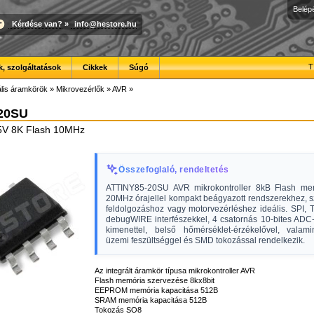
Belép
Kérdése van?
»
info@hestore.hu
T
, szolgáltatások
Cikkek
Súgó
ális áramkörök
»
Mikrovezérlők
»
AVR
»
20SU
5V 8K Flash 10MHz
Összefoglaló, rendeltetés
ATTINY85-20SU AVR mikrokontroller 8kB Flash me
20MHz órajellel kompakt beágyazott rendszerekhez, s
feldolgozáshoz vagy motorvezérléshez ideális. SPI, 
debugWIRE interfészekkel, 4 csatornás 10-bites ADC
kimenettel, belső hőmérséklet-érzékelővel, valami
üzemi feszültséggel és SMD tokozással rendelkezik.
Az integrált áramkör típusa mikrokontroller AVR
Flash memória szervezése 8kx8bit
EEPROM memória kapacitása 512B
SRAM memória kapacitása 512B
Tokozás SO8