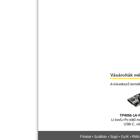
Vásárolták m
A következő terméke
TP4056-1A
Li-Ion/Li-Po töltő 
USB-C, v
Főoldal
•
Szállítás
•
Súgó
•
GyIK
•
RMA