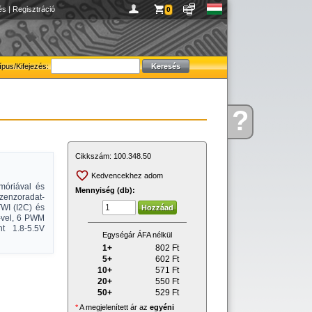
és
|
Regisztráció
0
ípus/Kifejezés:
?
Kérdése
van
Cikkszám:
100.348.50
Kedvencekhez adom
móriával és
Mennyiség (db):
zenzoradat-
TWI (I2C) és
-vel, 6 PWM
nt 1.8-5.5V
Egységár ÁFA nélkül
1+
802
Ft
5+
602
Ft
10+
571
Ft
20+
550
Ft
50+
529
Ft
*
A megjelenített ár az
egyéni