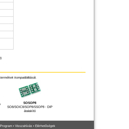
t)
 termékek kompatibilitását.
SOSOP8
V
SO8/SOIC8/SOP8/SSOP8 - DIP
átalakító
 Program
•
Visszahívás
•
Elérhetőségek