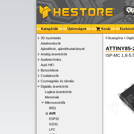
Kategóriák
Újdonságok
Kosár
Eszközök
3D nyomtatás
Főkategória
»
Digit
Adathordozók
ATTINY85-
Ajándékok, ajándékutalványok
Analóg áramkörök
ISP-MC 1,8-5,
Audiotechnika
Autó HiFi
Biztosítékok
Csatlakozók
Csomagolás és tárolás
Digitális áramkörök
Logikai áramkörök
Memóriák
Mikrovezérlők
8051
AVR
ESP32
GD32
LPC