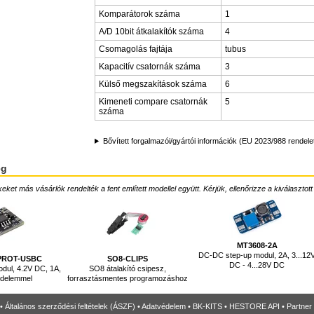
Komparátorok száma
1
A/D 10bit átkalakítók száma
4
Csomagolás fajtája
tubus
Kapacitív csatornák száma
3
Külső megszakítások száma
6
Kimeneti compare csatornák
5
száma
Bővített forgalmazói/gyártói információk (EU 2023/988 rendele
ég
ket más vásárlók rendelték a fent említett modellel együtt. Kérjük, ellenőrizze a kiválasztott
MT3608-2A
DC-DC step-up modul, 2A, 3...12
-PROT-USBC
SO8-CLIPS
DC - 4...28V DC
modul, 4.2V DC, 1A,
SO8 átalakító csipesz,
édelemmel
forrasztásmentes programozáshoz
•
Általános szerződési feltételek (ÁSZF)
•
Adatvédelem
•
BK-KITS
•
HESTORE API
•
Partner