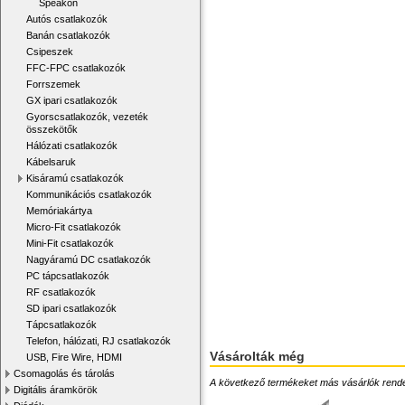
Speakon
Autós csatlakozók
Banán csatlakozók
Csipeszek
FFC-FPC csatlakozók
Forrszemek
GX ipari csatlakozók
Gyorscsatlakozók, vezeték
összekötők
Hálózati csatlakozók
Kábelsaruk
Kisáramú csatlakozók
Kommunikációs csatlakozók
Memóriakártya
Micro-Fit csatlakozók
Mini-Fit csatlakozók
Nagyáramú DC csatlakozók
PC tápcsatlakozók
RF csatlakozók
SD ipari csatlakozók
Tápcsatlakozók
Telefon, hálózati, RJ csatlakozók
Vásárolták még
USB, Fire Wire, HDMI
Csomagolás és tárolás
A következő termékeket más vásárlók rendelték
Digitális áramkörök