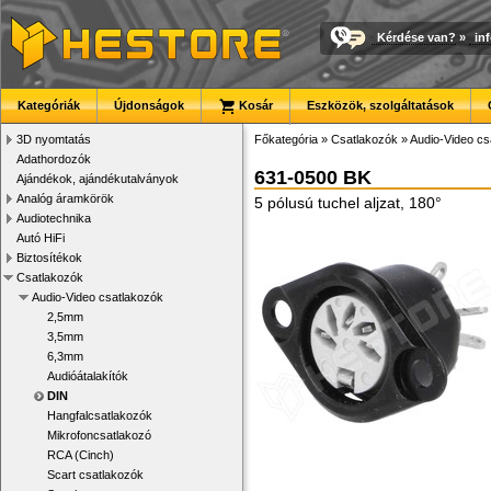
Kérdése van?
»
in
Kategóriák
Újdonságok
Kosár
Eszközök, szolgáltatások
3D nyomtatás
Főkategória
»
Csatlakozók
»
Audio-Video cs
Adathordozók
631-0500 BK
Ajándékok, ajándékutalványok
Analóg áramkörök
5 pólusú tuchel aljzat, 180°
Audiotechnika
Autó HiFi
Biztosítékok
Csatlakozók
Audio-Video csatlakozók
2,5mm
3,5mm
6,3mm
Audióátalakítók
DIN
Hangfalcsatlakozók
Mikrofoncsatlakozó
RCA (Cinch)
Scart csatlakozók