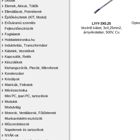
Diódák
Elemek, Akkuk, Töltők
Ellenállások, Potméterek
Építőkészletek (KIT, Modul)
Erősáramú szerelés
Optoc
LIYY-3X0.25
Vezérlő kábel, 3x0,25mm2,
Fejlesztőeszközök
árnyékolatlan, 500V, Cu
Foglalatok
Hobbielektronika.hu
Induktivitás, Transzformátor
Kábelek, Vezetékek
Kapcsolók, Relék
Készülékek
Kishangszórók, Piezók, Mikrofonok
Kondenzátor
Kristályok
Matricák, Feliratok
Méréstechnika
Mini PC, ipari PC, tartozékok
Modulok
Modulvilág
Motorok, Ventilátorok, Fűtőelemek
Munkavédelmi eszközök
Műszerdobozok
Napelemek és tartozékok
NYÁK-ok