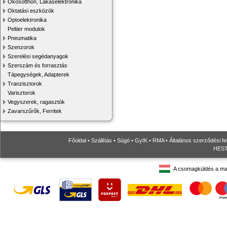
Okosotthon, Lakáselektronika
Oktatási eszközök
Optoelektronika
Peltier modulok
Pneumatika
Szenzorok
Szerelési segédanyagok
Szerszám és forrasztás
Tápegységek, Adapterek
Tranzisztorok
Varisztorok
Vegyszerek, ragasztók
Zavarszűrők, Ferritek
Főoldal
•
Szállítás
•
Súgó
•
GyIK
•
RMA
•
Általános szerződési fe
HESTO
A csomagküldés a ma