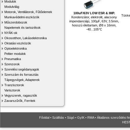
Modulok
Modulvilág
Motorok, Ventilátorok, Fűtőelemek
100uF/63V LOW ESR & IMP.
Tüskes
Kondenzátor, elektrolit, alacsony
Munkavédelmi eszközök
impendanciájú, 100µF, 63V, 3.5mm,
Műszerdobozok
hosszú élettartam, Ø8 x 16mm,
Napelemek és tartozékok
-40...105°C
NYÁK-ok
Okosotthon, Lakáselektronika
Oktatási eszközök
Optoelektronika
Peltier modulok
Pneumatika
Szenzorok
Szerelési segédanyagok
Szerszám és forrasztás
Tápegységek, Adapterek
Tranzisztorok
Varisztorok
Vegyszerek, ragasztók
Zavarszűrők, Ferritek
Főoldal
•
Szállítás
•
Súgó
•
GyIK
•
RMA
•
Általános szerződési fe
HESTO