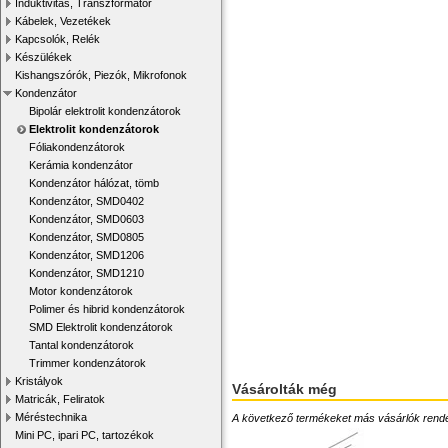
Induktivitás, Transzformátor
Kábelek, Vezetékek
Kapcsolók, Relék
Készülékek
Kishangszórók, Piezók, Mikrofonok
Kondenzátor
Bipolár elektrolit kondenzátorok
Elektrolit kondenzátorok
Fóliakondenzátorok
Kerámia kondenzátor
Kondenzátor hálózat, tömb
Kondenzátor, SMD0402
Kondenzátor, SMD0603
Kondenzátor, SMD0805
Kondenzátor, SMD1206
Kondenzátor, SMD1210
Motor kondenzátorok
Polimer és hibrid kondenzátorok
SMD Elektrolit kondenzátorok
Tantal kondenzátorok
Trimmer kondenzátorok
Kristályok
Vásárolták még
Matricák, Feliratok
Méréstechnika
A következő termékeket más vásárlók rendelték
Mini PC, ipari PC, tartozékok