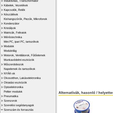
Induktivitás, Transzformátor
Kábelek, Vezetékek
Kapcsolók, Relék
Készülékek
Kishangszórók, Piezók, Mikrofonok
Kondenzátor
Kristályok
Matricák, Feliratok
Méréstechnika
Mini PC, ipari PC, tartozékok
Modulok
Modulvilág
Motorok, Ventilátorok, Fűtőelemek
Munkavédelmi eszközök
Műszerdobozok
Napelemek és tartozékok
NYÁK-ok
Okosotthon, Lakáselektronika
Oktatási eszközök
Optoelektronika
Peltier modulok
Alternatívák, hasonló / helyett
Pneumatika
Szenzorok
Szerelési segédanyagok
Szerszám és forrasztás