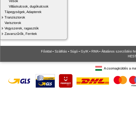
Vésők
Villáskulcsok, dugókulcsok
Tápegységek, Adapterek
Tranzisztorok
Varisztorok
Vegyszerek, ragasztók
Zavarszűrők, Ferritek
Főoldal
•
Szállítás
•
Súgó
•
GyIK
•
RMA
•
Általános szerződési fe
HESTO
A csomagküldés a ma