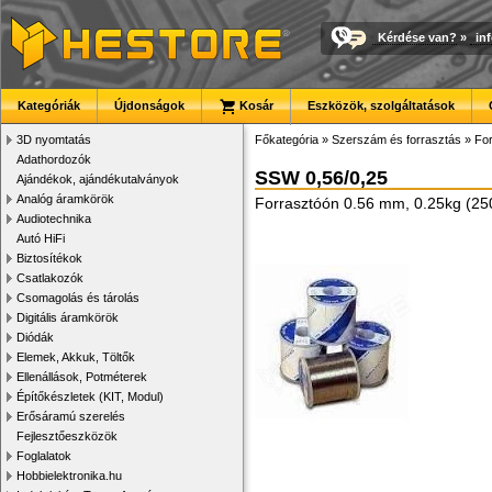
Kérdése van?
»
in
Kategóriák
Újdonságok
Kosár
Eszközök, szolgáltatások
3D nyomtatás
Főkategória
»
Szerszám és forrasztás
»
Fo
Adathordozók
SSW 0,56/0,25
Ajándékok, ajándékutalványok
Analóg áramkörök
Forrasztóón 0.56 mm, 0.25kg (25
Audiotechnika
Autó HiFi
Biztosítékok
Csatlakozók
Csomagolás és tárolás
Digitális áramkörök
Diódák
Elemek, Akkuk, Töltők
Ellenállások, Potméterek
Építőkészletek (KIT, Modul)
Erősáramú szerelés
Fejlesztőeszközök
Foglalatok
Hobbielektronika.hu