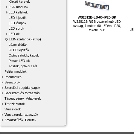
Kijelző keretek
LCD modulok
LED kellékek
WS2812B-LS-60-IP20-BK
LED kijelzők
WS2812B RGB vezérelhető LED
LED lámpák
szalag, 1 méter, 60 LED/m, IP20,
LED sorok
LED
fekete PCB
LED-ek
LED-szalagok (strip)
Lézer diódák
OLED kijelzők
Optocsatolók, kapuk
Power LED-ek
Toslink, optikai szál
Peltier modulok
Pneumatika
Szenzorok
Szerelési segédanyagok
Szerszám és forrasztás
Tápegységek, Adapterek
Tranzisztorok
Varisztorok
Vegyszerek, ragasztók
Zavarszűrők, Ferritek