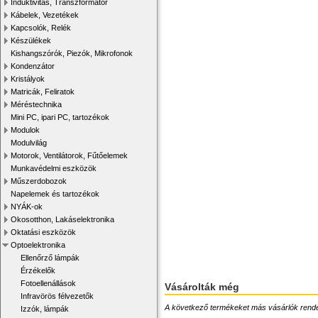
Induktivitás, Transzformátor
Kábelek, Vezetékek
Kapcsolók, Relék
Készülékek
Kishangszórók, Piezók, Mikrofonok
Kondenzátor
Kristályok
Matricák, Feliratok
Méréstechnika
Mini PC, ipari PC, tartozékok
Modulok
Modulvilág
Motorok, Ventilátorok, Fűtőelemek
Munkavédelmi eszközök
Műszerdobozok
Napelemek és tartozékok
NYÁK-ok
Okosotthon, Lakáselektronika
Oktatási eszközök
Optoelektronika
Ellenőrző lámpák
Érzékelők
Fotoellenállások
Vásárolták még
Infravörös félvezetők
A következő termékeket más vásárlók rendelték
Izzók, lámpák