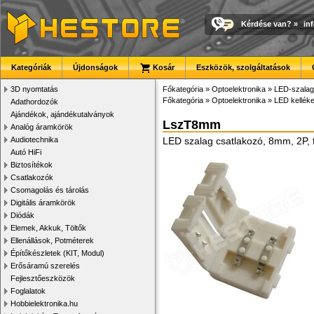
Kérdése van?
»
in
Kategóriák
Újdonságok
Kosár
Eszközök, szolgáltatások
3D nyomtatás
Főkategória
»
Optoelektronika
»
LED-szalago
Főkategória
»
Optoelektronika
»
LED kellék
Adathordozók
Ajándékok, ajándékutalványok
LszT8mm
Analóg áramkörök
Audiotechnika
LED szalag csatlakozó, 8mm, 2P, 
Autó HiFi
Biztosítékok
Csatlakozók
Csomagolás és tárolás
Digitális áramkörök
Diódák
Elemek, Akkuk, Töltők
Ellenállások, Potméterek
Építőkészletek (KIT, Modul)
Erősáramú szerelés
Fejlesztőeszközök
Foglalatok
Hobbielektronika.hu