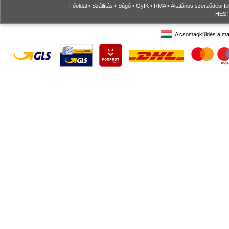
Főoldal
•
Szállítás
•
Súgó
•
GyIK
•
RMA
•
Általános szerződési fe
HESTO
A csomagküldés a ma