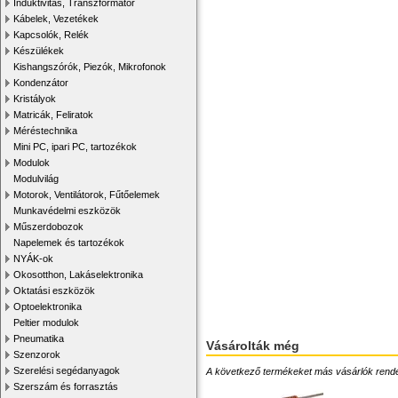
Induktivitás, Transzformátor
Kábelek, Vezetékek
Kapcsolók, Relék
Készülékek
Kishangszórók, Piezók, Mikrofonok
Kondenzátor
Kristályok
Matricák, Feliratok
Méréstechnika
Mini PC, ipari PC, tartozékok
Modulok
Modulvilág
Motorok, Ventilátorok, Fűtőelemek
Munkavédelmi eszközök
Műszerdobozok
Napelemek és tartozékok
NYÁK-ok
Okosotthon, Lakáselektronika
Oktatási eszközök
Optoelektronika
Peltier modulok
Pneumatika
Vásárolták még
Szenzorok
Szerelési segédanyagok
A következő termékeket más vásárlók rendelték
Szerszám és forrasztás