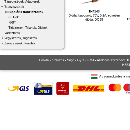
Tápegységek, Adapterek
Tranzisztorok
1N4148
Bipoláris tranzisztorok
Dióda, kapcsoló, 75V, 0.2A, egyetlen
FET-ek
Tr
dióda, DO35
IGBT
Tirisztorok, Triakok, Diakok
Varisztorok
Vegyszerek, ragasztók
Zavarszűrők, Ferritek
Főoldal
•
Szállítás
•
Súgó
•
GyIK
•
RMA
•
Általános szerződési fe
HESTO
A csomagküldés a ma