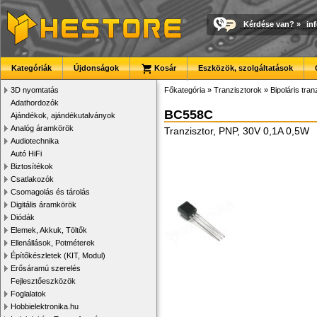
Kérdése van?
»
in
Kategóriák
Újdonságok
Kosár
Eszközök, szolgáltatások
3D nyomtatás
Főkategória
»
Tranzisztorok
»
Bipoláris tran
Adathordozók
BC558C
Ajándékok, ajándékutalványok
Analóg áramkörök
Tranzisztor, PNP, 30V 0,1A 0,5W
Audiotechnika
Autó HiFi
Biztosítékok
Csatlakozók
Csomagolás és tárolás
Digitális áramkörök
Diódák
Elemek, Akkuk, Töltők
Ellenállások, Potméterek
Építőkészletek (KIT, Modul)
Erősáramú szerelés
Fejlesztőeszközök
Foglalatok
Hobbielektronika.hu