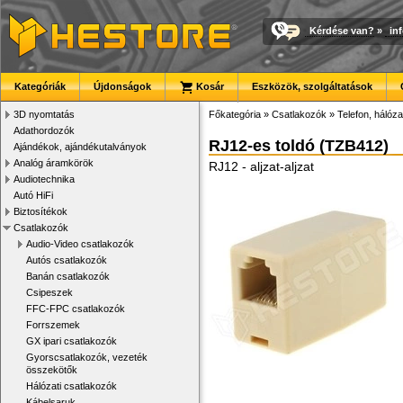
Kérdése van?
»
in
Kategóriák
Újdonságok
Kosár
Eszközök, szolgáltatások
3D nyomtatás
Főkategória
»
Csatlakozók
»
Telefon, hálóza
Adathordozók
RJ12-es toldó (TZB412)
Ajándékok, ajándékutalványok
Analóg áramkörök
RJ12 - aljzat-aljzat
Audiotechnika
Autó HiFi
Biztosítékok
Csatlakozók
Audio-Video csatlakozók
Autós csatlakozók
Banán csatlakozók
Csipeszek
FFC-FPC csatlakozók
Forrszemek
GX ipari csatlakozók
Gyorscsatlakozók, vezeték
összekötők
Hálózati csatlakozók
Kábelsaruk