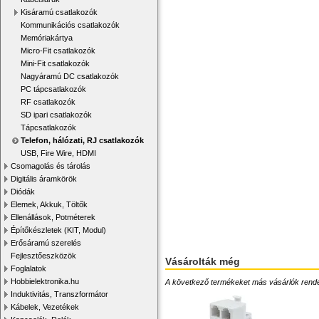
Kisáramú csatlakozók
Kommunikációs csatlakozók
Memóriakártya
Micro-Fit csatlakozók
Mini-Fit csatlakozók
Nagyáramú DC csatlakozók
PC tápcsatlakozók
RF csatlakozók
SD ipari csatlakozók
Tápcsatlakozók
Telefon, hálózati, RJ csatlakozók
USB, Fire Wire, HDMI
Csomagolás és tárolás
Digitális áramkörök
Diódák
Elemek, Akkuk, Töltők
Ellenállások, Potméterek
Építőkészletek (KIT, Modul)
Erősáramú szerelés
Fejlesztőeszközök
Vásárolták még
Foglalatok
Hobbielektronika.hu
A következő termékeket más vásárlók rendelték
Induktivitás, Transzformátor
Kábelek, Vezetékek