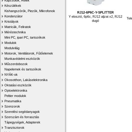
Kapcsolók, Relék
Készülékek
Kishangszórók, Piezók, Mikrofonok
RJ12-6P6C-Y-SPLITTER
Kondenzátor
Y elosztó, 6p6c, RJ12 aljzat x2, RJ12
Tel
dugó
Kristályok
Matricák, Feliratok
Méréstechnika
Mini PC, ipari PC, tartozékok
Modulok
Modulvilág
Motorok, Ventilátorok, Fűtőelemek
Munkavédelmi eszközök
Műszerdobozok
Napelemek és tartozékok
NYÁK-ok
Okosotthon, Lakáselektronika
Oktatási eszközök
Optoelektronika
Peltier modulok
Pneumatika
Szenzorok
Szerelési segédanyagok
Szerszám és forrasztás
Tápegységek, Adapterek
Tranzisztorok