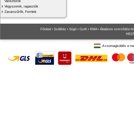
Varisztorok
Vegyszerek, ragasztók
Zavarszűrők, Ferritek
Főoldal
•
Szállítás
•
Súgó
•
GyIK
•
RMA
•
Általános szerződési fe
HESTO
A csomagküldés a ma