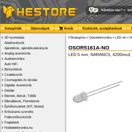
Kérdése van?
»
in
Kategóriák
Újdonságok
Kosár
Eszközök, szolgáltatások
3D nyomtatás
Főkategória
»
Optoelektronika
»
LED-ek
»
N
Adathordozók
OSOR5161A-NO
Ajándékok, ajándékutalványok
Analóg áramkörök
LED 5 mm, NARANCS, 4200mcd, 
Audiotechnika
Autó HiFi
Biztosítékok
Csatlakozók
Csomagolás és tárolás
Digitális áramkörök
Diódák
Elemek, Akkuk, Töltők
Ellenállások, Potméterek
Építőkészletek (KIT, Modul)
Erősáramú szerelés
Fejlesztőeszközök
Foglalatok
Hobbielektronika.hu