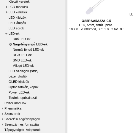
Kijelző keretek
LCD modulok
LED kellékek
LE
LED kijelzők
OS5RAA5A32A-0.5
LED lámpák
LED, 5mm, diffúz, piros,
LED sorok
18000...20000mcd, 30°, 1.8...2.6V DC
LED-ek
Duó LED-ek
Nagyfényerejű LED-ek
Normál fényű LED-ek
RGB LED-ek
SMD LED-ek
Villogó LED-ek
LED-szalagok (strip)
Lézer diódák
OLED kijelzők
Optocsatolók, kapuk
Power LED-ek
Toslink, optikai szál
Peltier modulok
Pneumatika
Szenzorok
Szerelési segédanyagok
Szerszám és forrasztás
Tápegységek, Adapterek