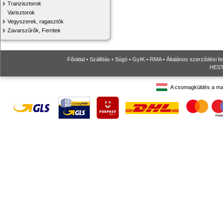
Tranzisztorok
Varisztorok
Vegyszerek, ragasztók
Zavarszűrők, Ferritek
Főoldal
•
Szállítás
•
Súgó
•
GyIK
•
RMA
•
Általános szerződési fe
HESTO
A csomagküldés a ma