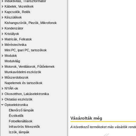
Induktivitás, Transzformátor
Kábelek, Vezetékek
Kapcsolók, Relék
Készülékek
Kishangszórók, Piezók, Mikrofonok
Kondenzátor
Kristályok
Matricák, Feliratok
Méréstechnika
Mini PC, ipari PC, tartozékok
Modulok
Modulvilág
Motorok, Ventilátorok, Fűtőelemek
Munkavédelmi eszközök
Műszerdobozok
Napelemek és tartozékok
NYÁK-ok
Okosotthon, Lakáselektronika
Oktatási eszközök
Optoelektronika
Ellenőrző lámpák
Érzékelők
Vásárolták még
Fotoellenállások
Infravörös félvezetők
A következő termékeket más vásárlók rendelték
Izzók, lámpák