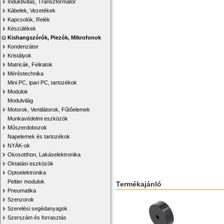
Induktivitás, Transzformátor
Kábelek, Vezetékek
Kapcsolók, Relék
Készülékek
Kishangszórók, Piezók, Mikrofonok
Kondenzátor
Kristályok
Matricák, Feliratok
Méréstechnika
Mini PC, ipari PC, tartozékok
Modulok
Modulvilág
Motorok, Ventilátorok, Fűtőelemek
Munkavédelmi eszközök
Műszerdobozok
Napelemek és tartozékok
NYÁK-ok
Okosotthon, Lakáselektronika
Oktatási eszközök
Optoelektronika
Peltier modulok
Termékajánló
Pneumatika
Szenzorok
Szerelési segédanyagok
Szerszám és forrasztás