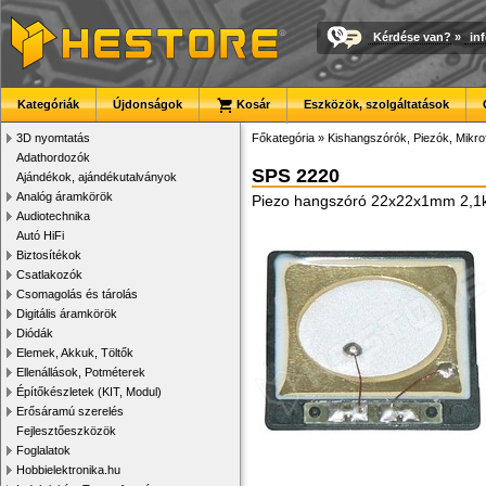
Kérdése van?
»
in
Kategóriák
Újdonságok
Kosár
Eszközök, szolgáltatások
3D nyomtatás
Főkategória
»
Kishangszórók, Piezók, Mikro
Adathordozók
SPS 2220
Ajándékok, ajándékutalványok
Analóg áramkörök
Piezo hangszóró 22x22x1mm 2,
Audiotechnika
Autó HiFi
Biztosítékok
Csatlakozók
Csomagolás és tárolás
Digitális áramkörök
Diódák
Elemek, Akkuk, Töltők
Ellenállások, Potméterek
Építőkészletek (KIT, Modul)
Erősáramú szerelés
Fejlesztőeszközök
Foglalatok
Hobbielektronika.hu