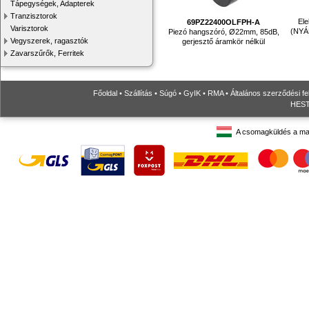
Tápegységek, Adapterek
Tranzisztorok
Ele
69PZ22400OLFPH-A
Varisztorok
(NYÁ
Piezó hangszóró, Ø22mm, 85dB,
Vegyszerek, ragasztók
gerjesztő áramkör nélkül
Zavarszűrők, Ferritek
Főoldal
•
Szállítás
•
Súgó
•
GyIK
•
RMA
•
Általános szerződési fe
HESTO
A csomagküldés a ma