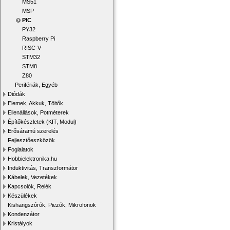
MS51
MSP
PIC
PY32
Raspberry Pi
RISC-V
STM32
STM8
Z80
Perifériák, Egyéb
Diódák
Elemek, Akkuk, Töltők
Ellenállások, Potméterek
Építőkészletek (KIT, Modul)
Erősáramú szerelés
Fejlesztőeszközök
Foglalatok
Hobbielektronika.hu
Induktivitás, Transzformátor
Kábelek, Vezetékek
Kapcsolók, Relék
Készülékek
Kishangszórók, Piezók, Mikrofonok
Kondenzátor
Kristályok