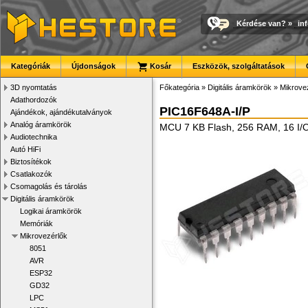
Kérdése van?
»
in
Kategóriák
Újdonságok
Kosár
Eszközök, szolgáltatások
3D nyomtatás
Főkategória
»
Digitális áramkörök
»
Mikrove
Adathordozók
PIC16F648A-I/P
Ajándékok, ajándékutalványok
Analóg áramkörök
MCU 7 KB Flash, 256 RAM, 16 I/
Audiotechnika
Autó HiFi
Biztosítékok
Csatlakozók
Csomagolás és tárolás
Digitális áramkörök
Logikai áramkörök
Memóriák
Mikrovezérlők
8051
AVR
ESP32
GD32
LPC