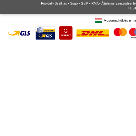
Főoldal
•
Szállítás
•
Súgó
•
GyIK
•
RMA
•
Általános szerződési fe
HESTO
A csomagküldés a ma