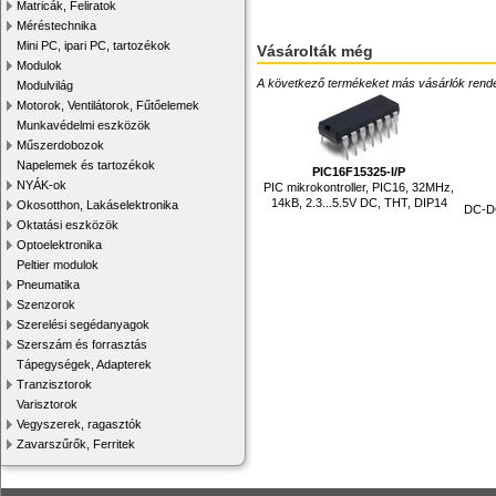
Matricák, Feliratok
Méréstechnika
Mini PC, ipari PC, tartozékok
Vásárolták még
Modulok
A következő termékeket más vásárlók rendelték
Modulvilág
Motorok, Ventilátorok, Fűtőelemek
Munkavédelmi eszközök
Műszerdobozok
Napelemek és tartozékok
PIC16F15325-I/P
NYÁK-ok
PIC mikrokontroller, PIC16, 32MHz,
14kB, 2.3...5.5V DC, THT, DIP14
Okosotthon, Lakáselektronika
DC-DC
Oktatási eszközök
Optoelektronika
Peltier modulok
Pneumatika
Szenzorok
Szerelési segédanyagok
Szerszám és forrasztás
Tápegységek, Adapterek
Tranzisztorok
Varisztorok
Vegyszerek, ragasztók
Zavarszűrők, Ferritek