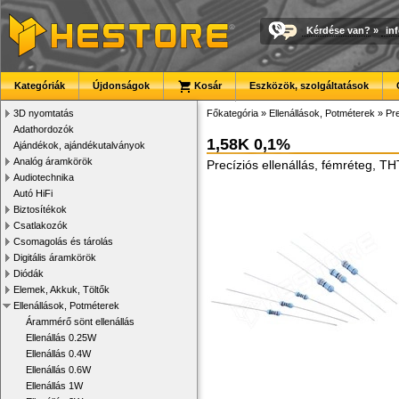
Kérdése van?
»
in
Kategóriák
Újdonságok
Kosár
Eszközök, szolgáltatások
3D nyomtatás
Főkategória
»
Ellenállások, Potméterek
»
Pre
Adathordozók
1,58K 0,1%
Ajándékok, ajándékutalványok
Analóg áramkörök
Precíziós ellenállás, fémréteg, T
Audiotechnika
Autó HiFi
Biztosítékok
Csatlakozók
Csomagolás és tárolás
Digitális áramkörök
Diódák
Elemek, Akkuk, Töltők
Ellenállások, Potméterek
Árammérő sönt ellenállás
Ellenállás 0.25W
Ellenállás 0.4W
Ellenállás 0.6W
Ellenállás 1W