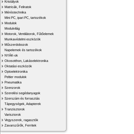
Kristályok
Matricák, Feliratok
Méréstechnika
Mini PC, ipari PC, tartozékok
Modulok
Modulvilág
Motorok, Ventilátorok, Fűtőelemek
Munkavédelmi eszközök
Műszerdobozok
Napelemek és tartozékok
NYÁK-ok
Okosotthon, Lakáselektronika
Oktatási eszközök
Optoelektronika
Peltier modulok
Pneumatika
Szenzorok
Szerelési segédanyagok
Szerszám és forrasztás
Tápegységek, Adapterek
Tranzisztorok
Varisztorok
Vegyszerek, ragasztók
Zavarszűrők, Ferritek