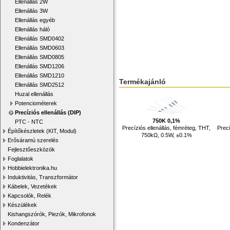
Ellenállás 2W
Ellenállás 3W
Ellenállás egyéb
Ellenállás háló
Ellenállás SMD0402
Ellenállás SMD0603
Ellenállás SMD0805
Ellenállás SMD1206
Ellenállás SMD1210
Termékajánló
Ellenállás SMD2512
Huzal ellenállás
Potenciométerek
Precíziós ellenállás (DIP)
750K 0,1%
PTC - NTC
Precíziós ellenállás, fémréteg, THT,
Precí
Építőkészletek (KIT, Modul)
750kΩ, 0.5W, ±0.1%
Erősáramú szerelés
Fejlesztőeszközök
Foglalatok
Hobbielektronika.hu
Induktivitás, Transzformátor
Kábelek, Vezetékek
Kapcsolók, Relék
Készülékek
Kishangszórók, Piezók, Mikrofonok
Kondenzátor