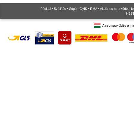
Főoldal
•
Szállítás
•
Súgó
•
GyIK
•
RMA
•
Általános szerződési fe
HESTO
A csomagküldés a ma