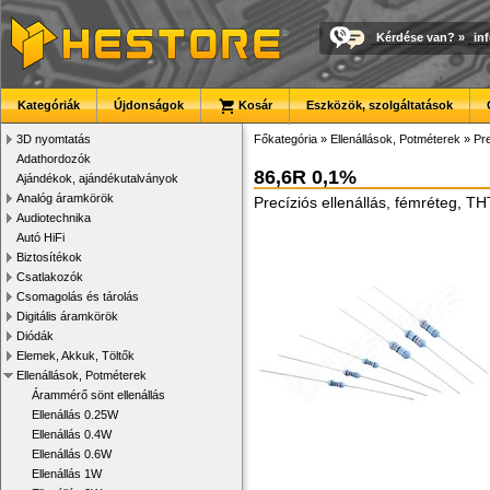
Kérdése van?
»
in
Kategóriák
Újdonságok
Kosár
Eszközök, szolgáltatások
3D nyomtatás
Főkategória
»
Ellenállások, Potméterek
»
Pre
Adathordozók
86,6R 0,1%
Ajándékok, ajándékutalványok
Analóg áramkörök
Precíziós ellenállás, fémréteg, T
Audiotechnika
Autó HiFi
Biztosítékok
Csatlakozók
Csomagolás és tárolás
Digitális áramkörök
Diódák
Elemek, Akkuk, Töltők
Ellenállások, Potméterek
Árammérő sönt ellenállás
Ellenállás 0.25W
Ellenállás 0.4W
Ellenállás 0.6W
Ellenállás 1W