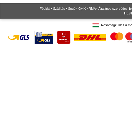
Főoldal
•
Szállítás
•
Súgó
•
GyIK
•
RMA
•
Általános szerződési fe
HESTO
A csomagküldés a ma