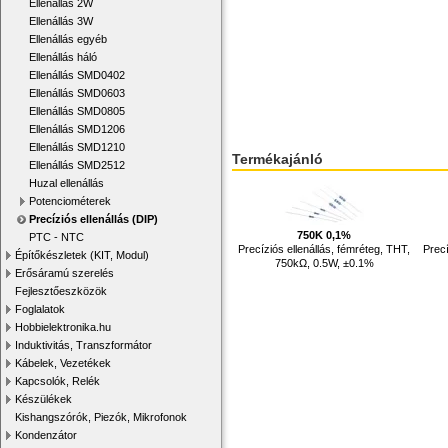
Ellenállás 2W
Ellenállás 3W
Ellenállás egyéb
Ellenállás háló
Ellenállás SMD0402
Ellenállás SMD0603
Ellenállás SMD0805
Ellenállás SMD1206
Ellenállás SMD1210
Termékajánló
Ellenállás SMD2512
Huzal ellenállás
Potenciométerek
Precíziós ellenállás (DIP)
750K 0,1%
PTC - NTC
Precíziós ellenállás, fémréteg, THT,
Precí
Építőkészletek (KIT, Modul)
750kΩ, 0.5W, ±0.1%
Erősáramú szerelés
Fejlesztőeszközök
Foglalatok
Hobbielektronika.hu
Induktivitás, Transzformátor
Kábelek, Vezetékek
Kapcsolók, Relék
Készülékek
Kishangszórók, Piezók, Mikrofonok
Kondenzátor