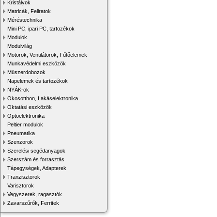
Kristályok
Matricák, Feliratok
Méréstechnika
Mini PC, ipari PC, tartozékok
Modulok
Modulvilág
Motorok, Ventilátorok, Fűtőelemek
Munkavédelmi eszközök
Műszerdobozok
Napelemek és tartozékok
NYÁK-ok
Okosotthon, Lakáselektronika
Oktatási eszközök
Optoelektronika
Peltier modulok
Pneumatika
Szenzorok
Szerelési segédanyagok
Szerszám és forrasztás
Tápegységek, Adapterek
Tranzisztorok
Varisztorok
Vegyszerek, ragasztók
Zavarszűrők, Ferritek