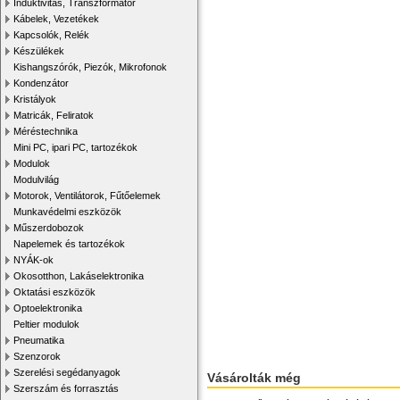
Induktivitás, Transzformátor
Kábelek, Vezetékek
Kapcsolók, Relék
Készülékek
Kishangszórók, Piezók, Mikrofonok
Kondenzátor
Kristályok
Matricák, Feliratok
Méréstechnika
Mini PC, ipari PC, tartozékok
Modulok
Modulvilág
Motorok, Ventilátorok, Fűtőelemek
Munkavédelmi eszközök
Műszerdobozok
Napelemek és tartozékok
NYÁK-ok
Okosotthon, Lakáselektronika
Oktatási eszközök
Optoelektronika
Peltier modulok
Pneumatika
Szenzorok
Szerelési segédanyagok
Vásárolták még
Szerszám és forrasztás