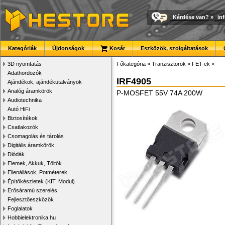
Kérdése van?
»
in
Kategóriák
Újdonságok
Kosár
Eszközök, szolgáltatások
3D nyomtatás
Főkategória
»
Tranzisztorok
»
FET-ek
»
Adathordozók
IRF4905
Ajándékok, ajándékutalványok
Analóg áramkörök
P-MOSFET 55V 74A 200W
Audiotechnika
Autó HiFi
Biztosítékok
Csatlakozók
Csomagolás és tárolás
Digitális áramkörök
Diódák
Elemek, Akkuk, Töltők
Ellenállások, Potméterek
Építőkészletek (KIT, Modul)
Erősáramú szerelés
Fejlesztőeszközök
Foglalatok
Hobbielektronika.hu