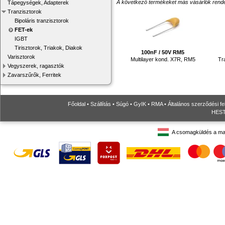
A következő termékeket más vásárlók rendelték
Tápegységek, Adapterek
Tranzisztorok
Bipoláris tranzisztorok
FET-ek
IGBT
Tirisztorok, Triakok, Diakok
100nF / 50V RM5
Varisztorok
Multilayer kond. X7R, RM5
Tr
Vegyszerek, ragasztók
Zavarszűrők, Ferritek
Főoldal
•
Szállítás
•
Súgó
•
GyIK
•
RMA
•
Általános szerződési fe
HESTO
A csomagküldés a ma