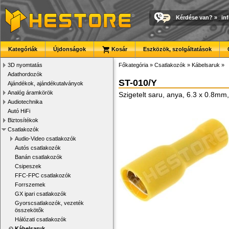
Kérdése van?
»
in
Kategóriák
Újdonságok
Kosár
Eszközök, szolgáltatások
3D nyomtatás
Főkategória
»
Csatlakozók
»
Kábelsaruk
»
Adathordozók
ST-010/Y
Ajándékok, ajándékutalványok
Analóg áramkörök
Szigetelt saru, anya, 6.3 x 0.8mm
Audiotechnika
Autó HiFi
Biztosítékok
Csatlakozók
Audio-Video csatlakozók
Autós csatlakozók
Banán csatlakozók
Csipeszek
FFC-FPC csatlakozók
Forrszemek
GX ipari csatlakozók
Gyorscsatlakozók, vezeték
összekötők
Hálózati csatlakozók
Kábelsaruk