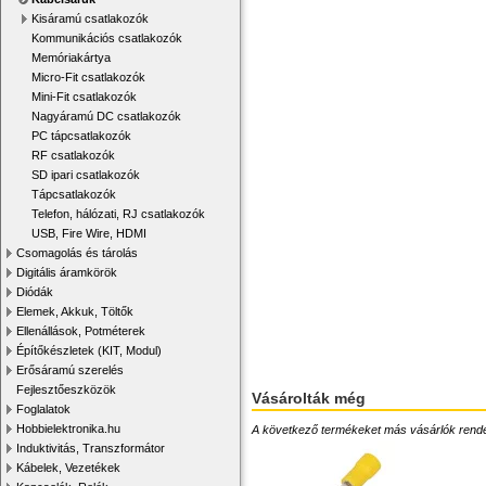
Kisáramú csatlakozók
Kommunikációs csatlakozók
Memóriakártya
Micro-Fit csatlakozók
Mini-Fit csatlakozók
Nagyáramú DC csatlakozók
PC tápcsatlakozók
RF csatlakozók
SD ipari csatlakozók
Tápcsatlakozók
Telefon, hálózati, RJ csatlakozók
USB, Fire Wire, HDMI
Csomagolás és tárolás
Digitális áramkörök
Diódák
Elemek, Akkuk, Töltők
Ellenállások, Potméterek
Építőkészletek (KIT, Modul)
Erősáramú szerelés
Fejlesztőeszközök
Vásárolták még
Foglalatok
Hobbielektronika.hu
A következő termékeket más vásárlók rendelték
Induktivitás, Transzformátor
Kábelek, Vezetékek