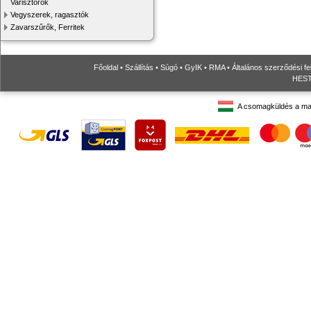
Varisztorok
Vegyszerek, ragasztók
Zavarszűrők, Ferritek
Főoldal
•
Szállítás
•
Súgó
•
GyIK
•
RMA
•
Általános szerződési fe
HESTO
A csomagküldés a ma