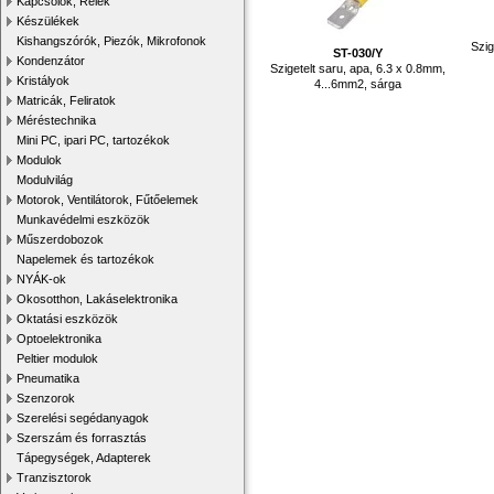
Kapcsolók, Relék
Készülékek
Kishangszórók, Piezók, Mikrofonok
Szig
ST-030/Y
Kondenzátor
Szigetelt saru, apa, 6.3 x 0.8mm,
Kristályok
4...6mm2, sárga
Matricák, Feliratok
Méréstechnika
Mini PC, ipari PC, tartozékok
Modulok
Modulvilág
Motorok, Ventilátorok, Fűtőelemek
Munkavédelmi eszközök
Műszerdobozok
Napelemek és tartozékok
NYÁK-ok
Okosotthon, Lakáselektronika
Oktatási eszközök
Optoelektronika
Peltier modulok
Pneumatika
Szenzorok
Szerelési segédanyagok
Szerszám és forrasztás
Tápegységek, Adapterek
Tranzisztorok