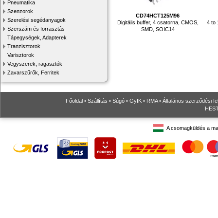
Pneumatika
Szenzorok
CD74HCT125M96
Szerelési segédanyagok
Digitális buffer, 4 csatorna, CMOS,
4 to 
Szerszám és forrasztás
SMD, SOIC14
Tápegységek, Adapterek
Tranzisztorok
Varisztorok
Vegyszerek, ragasztók
Zavarszűrők, Ferritek
Főoldal
•
Szállítás
•
Súgó
•
GyIK
•
RMA
•
Általános szerződési fe
HESTO
A csomagküldés a ma