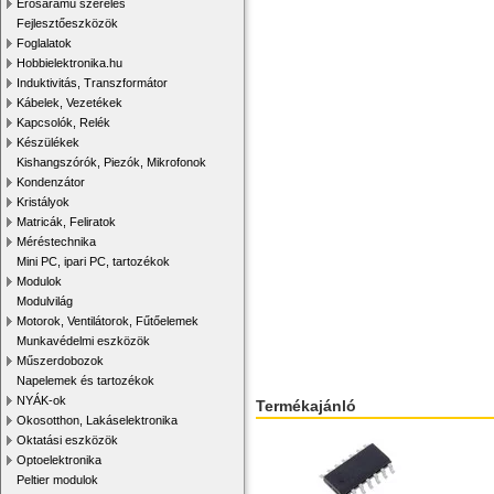
Erősáramú szerelés
Fejlesztőeszközök
Foglalatok
Hobbielektronika.hu
Induktivitás, Transzformátor
Kábelek, Vezetékek
Kapcsolók, Relék
Készülékek
Kishangszórók, Piezók, Mikrofonok
Kondenzátor
Kristályok
Matricák, Feliratok
Méréstechnika
Mini PC, ipari PC, tartozékok
Modulok
Modulvilág
Motorok, Ventilátorok, Fűtőelemek
Munkavédelmi eszközök
Műszerdobozok
Napelemek és tartozékok
NYÁK-ok
Termékajánló
Okosotthon, Lakáselektronika
Oktatási eszközök
Optoelektronika
Peltier modulok