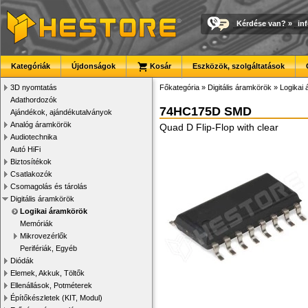
Kérdése van?
»
in
Kategóriák
Újdonságok
Kosár
Eszközök, szolgáltatások
3D nyomtatás
Főkategória
»
Digitális áramkörök
»
Logikai
Adathordozók
74HC175D SMD
Ajándékok, ajándékutalványok
Analóg áramkörök
Quad D Flip-Flop with clear
Audiotechnika
Autó HiFi
Biztosítékok
Csatlakozók
Csomagolás és tárolás
Digitális áramkörök
Logikai áramkörök
Memóriák
Mikrovezérlők
Perifériák, Egyéb
Diódák
Elemek, Akkuk, Töltők
Ellenállások, Potméterek
Építőkészletek (KIT, Modul)