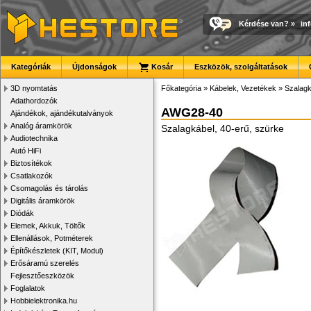
Kérdése van?
»
in
Kategóriák
Újdonságok
Kosár
Eszközök, szolgáltatások
3D nyomtatás
Főkategória
»
Kábelek, Vezetékek
»
Szalag
Adathordozók
AWG28-40
Ajándékok, ajándékutalványok
Analóg áramkörök
Szalagkábel, 40-erű, szürke
Audiotechnika
Autó HiFi
Biztosítékok
Csatlakozók
Csomagolás és tárolás
Digitális áramkörök
Diódák
Elemek, Akkuk, Töltők
Ellenállások, Potméterek
Építőkészletek (KIT, Modul)
Erősáramú szerelés
Fejlesztőeszközök
Foglalatok
Hobbielektronika.hu