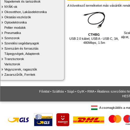
Napelemek és tartozékok
A következő termékeket más vásárlók rendelték
NYÁK-ok
Okosotthon, Lakáselektronika
Oktatási eszközök
Optoelektronika
Peltier modulok
Szal
Pneumatika
CTHBG
aljzat
Szenzorok
USB 2.0 kábel, USB A - USB C, 3A,
480Mbps, 1.5m
Szerelési segédanyagok
Szerszám és forrasztás
Tápegységek, Adapterek
Tranzisztorok
Varisztorok
Vegyszerek, ragasztók
Zavarszűrők, Ferritek
Főoldal
•
Szállítás
•
Súgó
•
GyIK
•
RMA
•
Általános szerződési fe
HESTO
A csomagküldés a ma