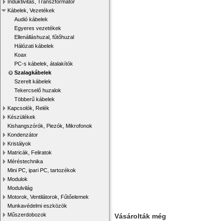
Induktivitás, Transzformátor
Kábelek, Vezetékek
Audió kábelek
Egyeres vezetékek
Ellenálláshuzal, fűtőhuzal
Hálózati kábelek
Koax
PC-s kábelek, átalakítók
Szalagkábelek
Szerelt kábelek
Tekercselő huzalok
Többerű kábelek
Kapcsolók, Relék
Készülékek
Kishangszórók, Piezók, Mikrofonok
Kondenzátor
Kristályok
Matricák, Feliratok
Méréstechnika
Mini PC, ipari PC, tartozékok
Modulok
Modulvilág
Motorok, Ventilátorok, Fűtőelemek
Munkavédelmi eszközök
Műszerdobozok
Vásárolták még