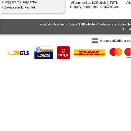
Vegyszerek, ragasztók
Alfanumerikus LCD kijelző, FSTN
Alf
Negatív, fekete, 8x1, ChipOnGlass
Zavarszűrők, Ferritek
Főoldal
•
Szállítás
•
Súgó
•
GyIK
•
RMA
•
Általános szerződési fe
HESTO
A csomagküldés a ma