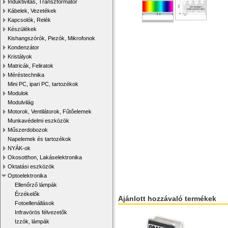
Induktivitás, Transzformátor
Kábelek, Vezetékek
Kapcsolók, Relék
Készülékek
Kishangszórók, Piezók, Mikrofonok
Kondenzátor
Kristályok
Matricák, Feliratok
Méréstechnika
Mini PC, ipari PC, tartozékok
Modulok
Modulvilág
Motorok, Ventilátorok, Fűtőelemek
Munkavédelmi eszközök
Műszerdobozok
Napelemek és tartozékok
NYÁK-ok
Okosotthon, Lakáselektronika
Oktatási eszközök
Optoelektronika
Ellenőrző lámpák
Érzékelők
Ajánlott hozzávaló termékek
Fotoellenállások
Infravörös félvezetők
Izzók, lámpák