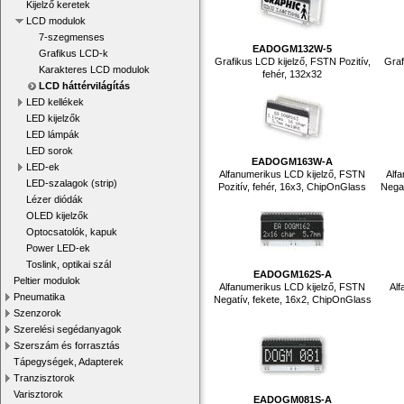
Kijelző keretek
LCD modulok
7-szegmenses
EADOGM132W-5
Grafikus LCD-k
Grafikus LCD kijelző, FSTN Pozitív,
Graf
Karakteres LCD modulok
fehér, 132x32
LCD háttérvilágítás
LED kellékek
LED kijelzők
LED lámpák
LED sorok
EADOGM163W-A
LED-ek
Alfanumerikus LCD kijelző, FSTN
Alf
LED-szalagok (strip)
Pozitív, fehér, 16x3, ChipOnGlass
Negat
Lézer diódák
OLED kijelzők
Optocsatolók, kapuk
Power LED-ek
Toslink, optikai szál
EADOGM162S-A
Peltier modulok
Alfanumerikus LCD kijelző, FSTN
Alf
Pneumatika
Negatív, fekete, 16x2, ChipOnGlass
Szenzorok
Szerelési segédanyagok
Szerszám és forrasztás
Tápegységek, Adapterek
Tranzisztorok
Varisztorok
EADOGM081S-A