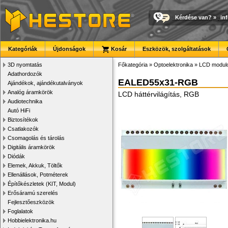
Kérdése van?
»
in
Kategóriák
Újdonságok
Kosár
Eszközök, szolgáltatások
3D nyomtatás
Főkategória
»
Optoelektronika
»
LCD modul
Adathordozók
EALED55x31-RGB
Ajándékok, ajándékutalványok
Analóg áramkörök
LCD háttérvilágítás, RGB
Audiotechnika
Autó HiFi
Biztosítékok
Csatlakozók
Csomagolás és tárolás
Digitális áramkörök
Diódák
Elemek, Akkuk, Töltők
Ellenállások, Potméterek
Építőkészletek (KIT, Modul)
Erősáramú szerelés
Fejlesztőeszközök
Foglalatok
Hobbielektronika.hu