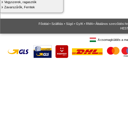
Vegyszerek, ragasztók
Zavarszűrők, Ferritek
Főoldal
•
Szállítás
•
Súgó
•
GyIK
•
RMA
•
Általános szerződési fe
HESTO
A csomagküldés a ma