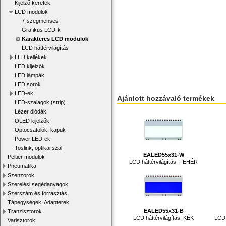
Kijelző keretek
LCD modulok
7-szegmenses
Grafikus LCD-k
Karakteres LCD modulok
LCD háttérvilágítás
LED kellékek
LED kijelzők
LED lámpák
LED sorok
LED-ek
Ajánlott hozzávaló termékek
LED-szalagok (strip)
Lézer diódák
OLED kijelzők
Optocsatolók, kapuk
Power LED-ek
Toslink, optikai szál
EALED55x31-W
Peltier modulok
LCD háttérvilágítás, FEHÉR
Pneumatika
Szenzorok
Szerelési segédanyagok
Szerszám és forrasztás
Tápegységek, Adapterek
EALED55x31-B
Tranzisztorok
LCD háttérvilágítás, KÉK
LCD 
Varisztorok