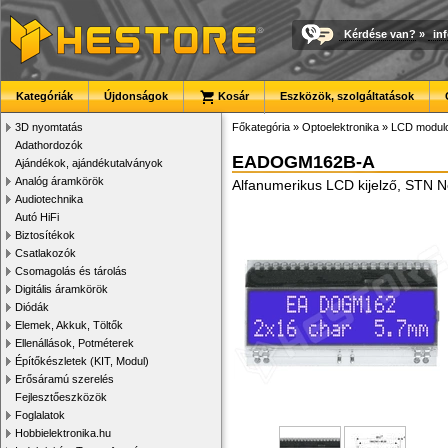
Kérdése van?
»
in
Kategóriák
Újdonságok
Kosár
Eszközök, szolgáltatások
3D nyomtatás
Főkategória
»
Optoelektronika
»
LCD modul
Adathordozók
EADOGM162B-A
Ajándékok, ajándékutalványok
Analóg áramkörök
Alfanumerikus LCD kijelző, STN N
Audiotechnika
Autó HiFi
Biztosítékok
Csatlakozók
Csomagolás és tárolás
Digitális áramkörök
Diódák
Elemek, Akkuk, Töltők
Ellenállások, Potméterek
Építőkészletek (KIT, Modul)
Erősáramú szerelés
Fejlesztőeszközök
Foglalatok
Hobbielektronika.hu