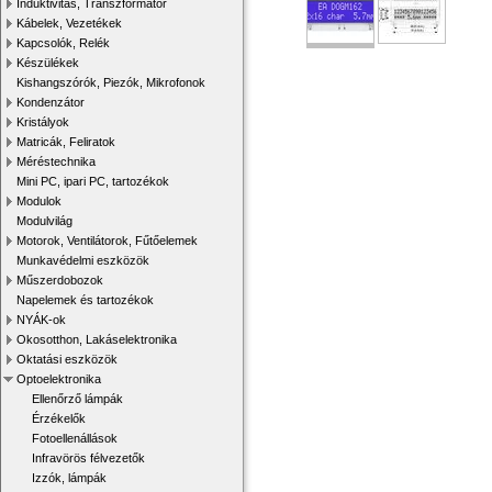
Induktivitás, Transzformátor
Kábelek, Vezetékek
Kapcsolók, Relék
Készülékek
Kishangszórók, Piezók, Mikrofonok
Kondenzátor
Kristályok
Matricák, Feliratok
Méréstechnika
Mini PC, ipari PC, tartozékok
Modulok
Modulvilág
Motorok, Ventilátorok, Fűtőelemek
Munkavédelmi eszközök
Műszerdobozok
Napelemek és tartozékok
NYÁK-ok
Okosotthon, Lakáselektronika
Oktatási eszközök
Optoelektronika
Ellenőrző lámpák
Érzékelők
Fotoellenállások
Infravörös félvezetők
Izzók, lámpák