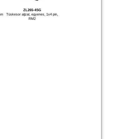
ZL265-4SG
mm
Tüskesor aljzat, egyenes, 1x4 pin,
RM2