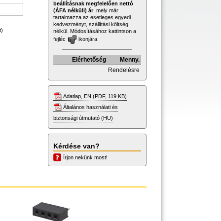
beállításnak megfelelően nettó
(ÁFA nélküli) ár
, mely már
tartalmazza az esetleges egyedi
kedvezményt, szállítási költség
t)
nélkül. Módosításához kattintson a
fejléc
ikonjára.
Elérhetőség
Menny.
Rendelésre
Adatlap, EN (PDF, 119 KB)
Általános használati és
biztonsági útmutató (HU)
Kérdése van?
Írjon nekünk most!