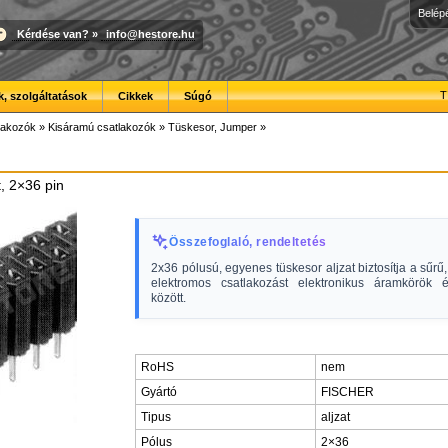
Belép
Kérdése van?
»
info@hestore.hu
T
, szolgáltatások
Cikkek
Súgó
lakozók
»
Kisáramú csatlakozók
»
Tüskesor, Jumper
»
t, 2×36 pin
Összefoglaló, rendeltetés
2x36 pólusú, egyenes tüskesor aljzat biztosítja a sűrű
elektromos csatlakozást elektronikus áramkörök
között.
RoHS
nem
Gyártó
FISCHER
Tipus
aljzat
Pólus
2×36