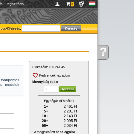
és
|
Regisztráció
0
ípus/Kifejezés:
?
Kérdése
van
Cikkszám:
100.241.45
Kedvencekhez adom
, többpontos
Mennyiség (db):
 és modulok
Egységár ÁFA nélkül
1+
2 461
Ft
5+
2 201
Ft
10+
2 143
Ft
20+
2 095
Ft
50+
2 034
Ft
*
A megjelenített ár az
egyéni