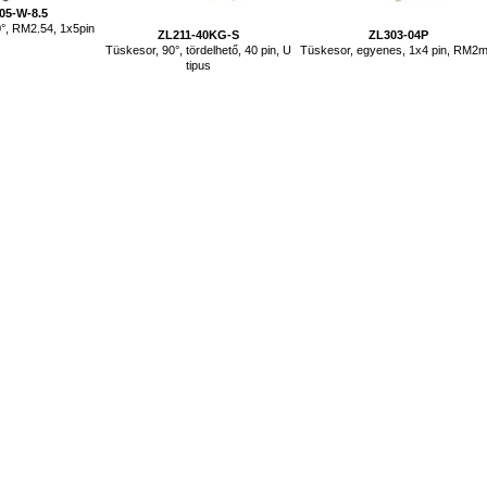
05-W-8.5
0°, RM2.54, 1x5pin
ZL211-40KG-S
ZL303-04P
Tüskesor, 90°, tördelhető, 40 pin, U
Tüskesor, egyenes, 1x4 pin, RM2
tipus