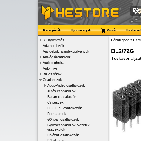
Kategóriák
Újdonságok
Kosár
Eszközök
3D nyomtatás
Főkategória
»
Csat
Adathordozók
BL2/72G
Ajándékok, ajándékutalványok
Analóg áramkörök
Tüskesor aljza
Audiotechnika
Autó HiFi
Biztosítékok
Csatlakozók
Audio-Video csatlakozók
Autós csatlakozók
Banán csatlakozók
Csipeszek
FFC-FPC csatlakozók
Forrszemek
GX ipari csatlakozók
Gyorscsatlakozók, vezeték
összekötők
Hálózati csatlakozók
Kábelsaruk