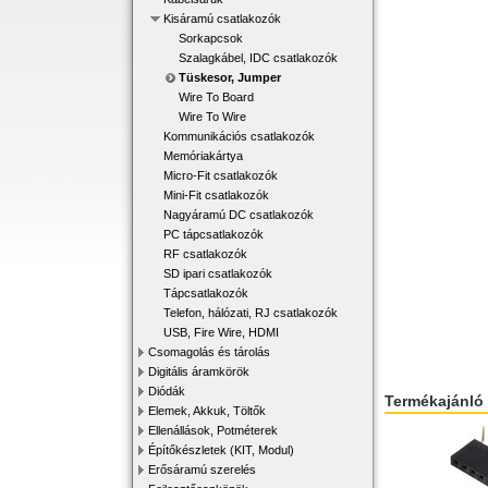
Kisáramú csatlakozók
Sorkapcsok
Szalagkábel, IDC csatlakozók
Tüskesor, Jumper
Wire To Board
Wire To Wire
Kommunikációs csatlakozók
Memóriakártya
Micro-Fit csatlakozók
Mini-Fit csatlakozók
Nagyáramú DC csatlakozók
PC tápcsatlakozók
RF csatlakozók
SD ipari csatlakozók
Tápcsatlakozók
Telefon, hálózati, RJ csatlakozók
USB, Fire Wire, HDMI
Csomagolás és tárolás
Digitális áramkörök
Diódák
Termékajánló
Elemek, Akkuk, Töltők
Ellenállások, Potméterek
Építőkészletek (KIT, Modul)
Erősáramú szerelés