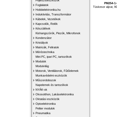
Fejlesztőeszközök
PM254-1-
Foglalatok
Tüskesor aljzat, 9
Hobbielektronika.hu
Induktivitás, Transzformátor
Kábelek, Vezetékek
Kapcsolók, Relék
Készülékek
Kishangszórók, Piezók, Mikrofonok
Kondenzátor
Kristályok
Matricák, Feliratok
Méréstechnika
Mini PC, ipari PC, tartozékok
Modulok
Modulvilág
Motorok, Ventilátorok, Fűtőelemek
Munkavédelmi eszközök
Műszerdobozok
Napelemek és tartozékok
NYÁK-ok
Okosotthon, Lakáselektronika
Oktatási eszközök
Optoelektronika
Peltier modulok
Pneumatika