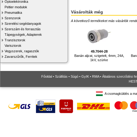
Optoelektronika
Peltier modulok
Vásárolták még
Pneumatika
Szenzorok
A következő termékeket más vásárlók rendelték
Szerelési segédanyagok
Szerszám és forrasztás
Tápegységek, Adapterek
Tranzisztorok
Varisztorok
Vegyszerek, ragasztók
49.7044-28
Banán aljzat, szigetelt, 4mm, 24A,
Baná
Zavarszűrők, Ferritek
1kV, szürke
Főoldal
•
Szállítás
•
Súgó
•
GyIK
•
RMA
•
Általános szerződési fe
HESTO
A csomagküldés a ma