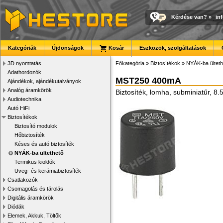
Kérdése van?
»
in
Kategóriák
Újdonságok
Kosár
Eszközök, szolgáltatások
3D nyomtatás
Főkategória
»
Biztosítékok
»
NYÁK-ba ülteth
Adathordozók
MST250 400mA
Ajándékok, ajándékutalványok
Analóg áramkörök
Biztosíték, lomha, subminiatűr, 8
Audiotechnika
Autó HiFi
Biztosítékok
Biztosító modulok
Hőbiztosíték
Késes és autó biztosíték
NYÁK-ba ültethető
Termikus kioldók
Üveg- és kerámiabiztosíték
Csatlakozók
Csomagolás és tárolás
Digitális áramkörök
Diódák
Elemek, Akkuk, Töltők