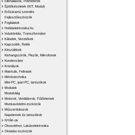
Ellenállások, Potméterek
Építőkészletek (KIT, Modul)
Erősáramú szerelés
Fejlesztőeszközök
Foglalatok
Hobbielektronika.hu
Induktivitás, Transzformátor
Kábelek, Vezetékek
Kapcsolók, Relék
Készülékek
Kishangszórók, Piezók, Mikrofonok
Kondenzátor
Kristályok
Matricák, Feliratok
Méréstechnika
Mini PC, ipari PC, tartozékok
Modulok
Modulvilág
Motorok, Ventilátorok, Fűtőelemek
Munkavédelmi eszközök
Műszerdobozok
Napelemek és tartozékok
NYÁK-ok
Okosotthon, Lakáselektronika
Oktatási eszközök