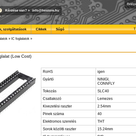
Belép
Kérdése van?
»
info@hestore.hu
T
, szolgáltatások
Cikkek
Súgó
latok
»
IC foglalatok
»
lalat (Low Cost)
RoHS
igen
Gyártó
NINIGI,
CONNFLY
Tokozás
SLC40
Csatlakozó
Lemezes
Kivezetési raszter
2.54mm
Pinek száma
40
Elektromos szerelés
THT
Sorok közötti raszter
15.24mm