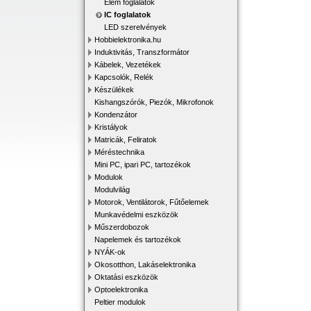
Elem foglalatok
IC foglalatok
LED szerelvények
Hobbielektronika.hu
Induktivitás, Transzformátor
Kábelek, Vezetékek
Kapcsolók, Relék
Készülékek
Kishangszórók, Piezók, Mikrofonok
Kondenzátor
Kristályok
Matricák, Feliratok
Méréstechnika
Mini PC, ipari PC, tartozékok
Modulok
Modulvilág
Motorok, Ventilátorok, Fűtőelemek
Munkavédelmi eszközök
Műszerdobozok
Napelemek és tartozékok
NYÁK-ok
Okosotthon, Lakáselektronika
Oktatási eszközök
Optoelektronika
Peltier modulok