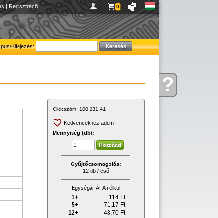
és
|
Regisztráció
0
ípus/Kifejezés:
?
Kérdése
van
Cikkszám:
100.231.41
Kedvencekhez adom
Mennyiség (db):
Gyűjtőcsomagolás:
12 db / cső
Egységár ÁFA nélkül
1+
114
Ft
5+
71,17
Ft
12+
48,70
Ft