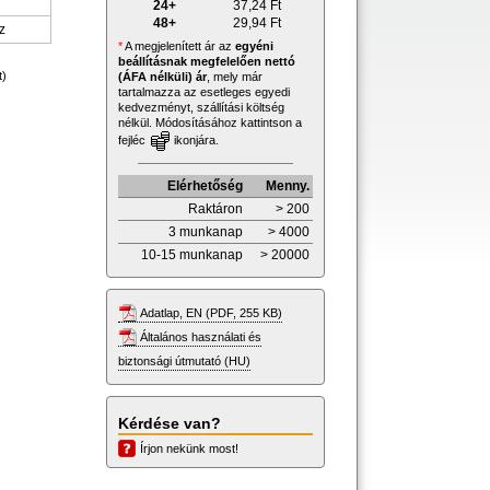
24+
37,24
Ft
48+
29,94
Ft
z
*
A megjelenített ár az
egyéni
beállításnak megfelelően nettó
t)
(ÁFA nélküli) ár
, mely már
tartalmazza az esetleges egyedi
kedvezményt, szállítási költség
nélkül. Módosításához kattintson a
fejléc
ikonjára.
Elérhetőség
Menny.
Raktáron
> 200
3 munkanap
> 4000
10-15 munkanap
> 20000
Adatlap, EN (PDF, 255 KB)
Általános használati és
biztonsági útmutató (HU)
Kérdése van?
Írjon nekünk most!