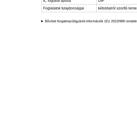
IC foglalat típusa
DIP
Foglalatok tulajdonságai
kétoldalról szorító leme
Bővített forgalmazói/gyártói információk (EU 2023/988 rendele