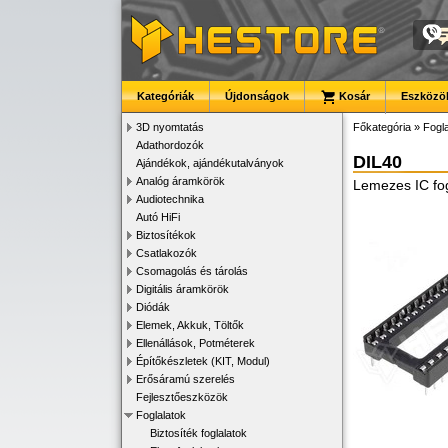
Kategóriák
Újdonságok
Kosár
Eszközök
3D nyomtatás
Főkategória
»
Fogla
Adathordozók
DIL40
Ajándékok, ajándékutalványok
Analóg áramkörök
Lemezes IC fog
Audiotechnika
Autó HiFi
Biztosítékok
Csatlakozók
Csomagolás és tárolás
Digitális áramkörök
Diódák
Elemek, Akkuk, Töltők
Ellenállások, Potméterek
Építőkészletek (KIT, Modul)
Erősáramú szerelés
Fejlesztőeszközök
Foglalatok
Biztosíték foglalatok