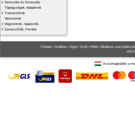
Szerszám és forrasztás
Tápegységek, Adapterek
Tranzisztorok
Varisztorok
Vegyszerek, ragasztók
Zavarszűrők, Ferritek
Főoldal
•
Szállítás
•
Súgó
•
GyIK
•
RMA
•
Általános szerződési fe
HESTO
A csomagküldés a ma