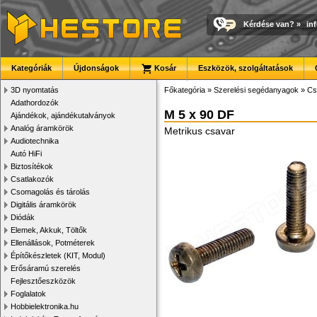
Kérdése van?
»
in
Kategóriák
Újdonságok
Kosár
Eszközök, szolgáltatások
3D nyomtatás
Főkategória
»
Szerelési segédanyagok
»
Cs
Adathordozók
M 5 x 90 DF
Ajándékok, ajándékutalványok
Analóg áramkörök
Metrikus csavar
Audiotechnika
Autó HiFi
Biztosítékok
Csatlakozók
Csomagolás és tárolás
Digitális áramkörök
Diódák
Elemek, Akkuk, Töltők
Ellenállások, Potméterek
Építőkészletek (KIT, Modul)
Erősáramú szerelés
Fejlesztőeszközök
Foglalatok
Hobbielektronika.hu