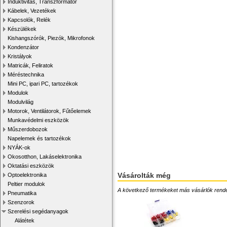
Induktivitás, Transzformátor
Kábelek, Vezetékek
Kapcsolók, Relék
Készülékek
Kishangszórók, Piezók, Mikrofonok
Kondenzátor
Kristályok
Matricák, Feliratok
Méréstechnika
Mini PC, ipari PC, tartozékok
Modulok
Modulvilág
Motorok, Ventilátorok, Fűtőelemek
Munkavédelmi eszközök
Műszerdobozok
Napelemek és tartozékok
NYÁK-ok
Okosotthon, Lakáselektronika
Oktatási eszközök
Vásárolták még
Optoelektronika
Peltier modulok
A következő termékeket más vásárlók rendelték
Pneumatika
Szenzorok
Szerelési segédanyagok
Alátétek