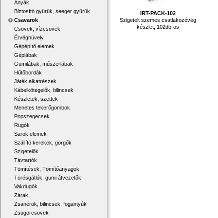
Anyák
Biztosító gyűrűk, seeger gyűrűk
IRT-PACK-102
Szigetelt szemes csatlakozóvég
Csavarok
készlet, 102db-os
Csövek, vízcsövek
Érvéghüvely
Gépépítő elemek
Géplábak
Gumilábak, műszerlábak
Hűtőbordák
Játék alkatrészek
Kábelkötegelők, bilincsek
Készletek, szettek
Menetes tekerőgombok
Popszegecsek
Rugók
Sarok elemek
Szállító kerekek, görgők
Szigetelők
Távtartók
Tömítések, Tömítőanyagok
Törésgátlók, gumi átvezetők
Vakdugók
Zárak
Zsanérok, bilincsek, fogantyúk
Zsugorcsövek