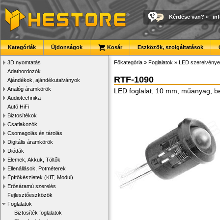
Kérdése van?
»
in
Kategóriák
Újdonságok
Kosár
Eszközök, szolgáltatások
3D nyomtatás
Főkategória
»
Foglalatok
»
LED szerelvény
Adathordozók
RTF-1090
Ajándékok, ajándékutalványok
Analóg áramkörök
LED foglalat, 10 mm, műanyag, be
Audiotechnika
Autó HiFi
Biztosítékok
Csatlakozók
Csomagolás és tárolás
Digitális áramkörök
Diódák
Elemek, Akkuk, Töltők
Ellenállások, Potméterek
Építőkészletek (KIT, Modul)
Erősáramú szerelés
Fejlesztőeszközök
Foglalatok
Biztosíték foglalatok