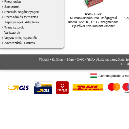
Pneumatika
Szenzorok
Szerelési segédanyagok
DVB01-12V
Szerszám és forrasztás
Multifunkcionális feszültségfigyelő
Csa
modul, 12V DC, LED 7 szegmenses
Tápegységek, Adapterek
kijelzővel, relé kontakt kimenet
Tranzisztorok
Varisztorok
Vegyszerek, ragasztók
Zavarszűrők, Ferritek
Főoldal
•
Szállítás
•
Súgó
•
GyIK
•
RMA
•
Általános szerződési fe
HESTO
A csomagküldés a ma