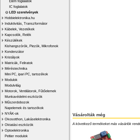
Elem foglalatok
IC foglalatok
LED szerelvények
Hobbielektronika.hu
Induktivitás, Transzformátor
Kábelek, Vezetékek
Kapcsolók, Relék
Készülékek
Kishangszórók, Piezók, Mikrofonok
Kondenzátor
Kristályok
Matricák, Feliratok
Méréstechnika
Mini PC, ipari PC, tartozékok
Modulok
Modulvilág
Motorok, Ventilátorok, Fűtőelemek
Munkavédelmi eszközök
Műszerdobozok
Napelemek és tartozékok
NYÁK-ok
Vásárolták még
Okosotthon, Lakáselektronika
A következő termékeket más vásárlók rendelték
Oktatási eszközök
Optoelektronika
Peltier modulok