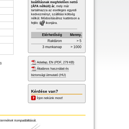
beállításnak megfelelően nettó
(ÁFA nélküli) ár
, mely már
tartalmazza az esetleges egyedi
kedvezményt, szállítási költség
nélkül. Módosításához kattintson a
fejléc
ikonjára.
Elérhetőség
Menny.
Raktáron
> 5
3 munkanap
> 1000
Adatlap, EN (PDF, 279 KB)
t)
Általános használati és
biztonsági útmutató (HU)
Kérdése van?
Írjon nekünk most!
 termékek kompatibilitását.