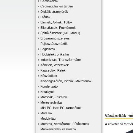
Csatlakozók
Csomagolás és tárolás
Digitális áramkörök
Diódák
Elemek, Akkuk, Töltők
Ellenállások, Potméterek
Építőkészletek (KIT, Modul)
Erősáramú szerelés
Fejlesztőeszközök
Foglalatok
Hobbielektronika.hu
Induktivitás, Transzformátor
Kábelek, Vezetékek
Kapcsolók, Relék
Készülékek
Kishangszórók, Piezók, Mikrofonok
Kondenzátor
Kristályok
Matricák, Feliratok
Méréstechnika
Mini PC, ipari PC, tartozékok
Modulok
Vásárolták m
Modulvilág
Motorok, Ventilátorok, Fűtőelemek
A következő terméke
Munkavédelmi eszközök