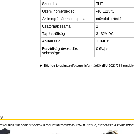
Szerelés
THT
Üzemi hőmérséklet
-40...125°C
Az integrált áramkör típusa
műveleti erősítő
Csatornák száma
2
Tápfeszültség
3...32V DC
Átviteli sáv
1.1MHz
Feszültségnövekedés
0.6V/μs
sebessége
Bővített forgalmazói/gyártói információk (EU 2023/988 rendele
ég
ket más vásárlók rendelték a fent említett modellel együtt. Kérjük, ellenőrizze a kiválasztott