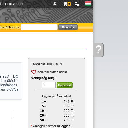
és
|
Regisztráció
0
ípus/Kifejezés:
?
Kérdése
van
Cikkszám:
100.218.69
Kedvencekhez adom
, 3-32V DC
Mennyiség (db):
el működik.
cionáláshoz,
 és 0.6V/μs
Egységár ÁFA nélkül
1+
546
Ft
5+
357
Ft
10+
330
Ft
20+
313
Ft
50+
299
Ft
*
A megjelenített ár az
egyéni