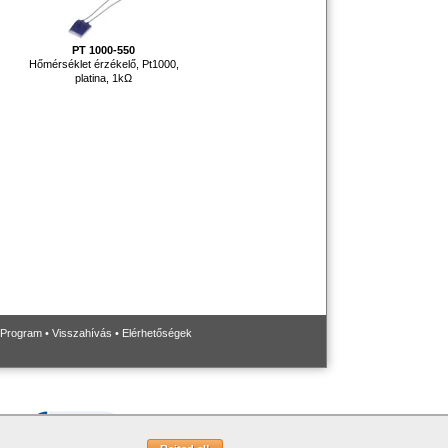
PT 1000-550
Hőmérséklet érzékelő, Pt1000,
platina, 1kΩ
 Program
•
Visszahívás
•
Elérhetőségek