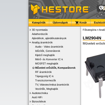
Kategóriák
Újdonságok
Kosár
Eszközök
3D nyomtatás
Főkategória
»
Anal
Adathordozók
LM2904N
Ajándékok, ajándékutalványok
Analóg áramkörök
Műveleti erősít
Audio - Video áramkörök
Időzítők, Generátorok
Kijelző meghajtók
Mérő- és Konverter IC-k
MOSFET meghajtók
Műveleti erősítők, Komparátorok
RF áramkörök
Tápegység IC-k
Tranzisztormezők
TV, Videotechnikai áramkörök
Vezérlők, Meghajtók
Audiotechnika
Autó HiFi
Biztosítékok