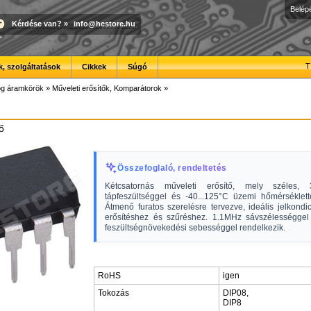
Belép
Kérdése van?
»
info@hestore.hu
T
, szolgáltatások
Cikkek
Súgó
óg áramkörök
»
Műveleti erősítők, Komparátorok
»
ő
Összefoglaló, rendeltetés
Kétcsatornás műveleti erősítő, mely széles
tápfeszültséggel és -40...125°C üzemi hőmérséklett
Átmenő furatos szerelésre tervezve, ideális jelkondi
erősítéshez és szűréshez. 1.1MHz sávszélességgel
feszültségnövekedési sebességgel rendelkezik.
RoHS
igen
Tokozás
DIP08,
DIP8