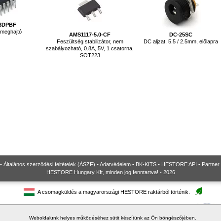
53DPBF
meghajtó
AMS1117-5.0-CF
DC-25SC
Feszültség stabilizátor, nem
DC aljzat, 5.5 / 2.5mm, előlapra
szabályozható, 0.8A, 5V, 1 csatorna,
SOT223
•
Általános szerződési feltételek (ÁSZF)
•
Adatvédelem
•
BK-KITS
•
HESTORE API
•
Partner
HESTORE Hungary Kft, minden jog fenntartva! - 2026
A csomagküldés a magyarországi HESTORE raktárból történik.
Weboldalunk helyes működéséhez sütit készítünk az Ön böngészőjében.