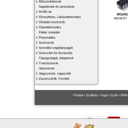
Műszerdobozok
Napelemek és tartozékok
NYÁK-ok
IRS24
Okosotthon, Lakáselektronika
MOSFET 
Oktatási eszközök
Optoelektronika
Peltier modulok
Pneumatika
Szenzorok
Szerelési segédanyagok
Szerszám és forrasztás
Tápegységek, Adapterek
Tranzisztorok
Varisztorok
Vegyszerek, ragasztók
Zavarszűrők, Ferritek
Főoldal
•
Szállítás
•
Súgó
•
GyIK
•
RMA