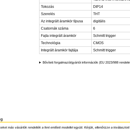
Tokozás
DIP14
Szerelés
THT
Az integrált áramkör típusa
digitális
Csatornák száma
6
Fajta integrált áramkör
Schmitt trigger
Technológia
CMOS
Integrált áramkör fajtája
Schmitt trigger
Bővített forgalmazói/gyártói információk (EU 2023/988 rendele
ég
ket más vásárlók rendelték a fent említett modellel együtt. Kérjük, ellenőrizze a kiválasztott