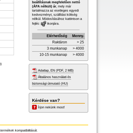
beállításnak megfelelően nettó
(ÁFA nélküli) ár
, mely már
tartalmazza az esetleges egyedi
kedvezményt, szállítási költség
nélkül. Módosításához kattintson a
fejléc
ikonjára.
Elérhetőség
Menny.
Raktáron
> 25
3 munkanap
> 4000
10-15 munkanap
> 4000
t)
Adatlap, EN (PDF, 2 MB)
Általános használati és
biztonsági útmutató (HU)
Kérdése van?
Írjon nekünk most!
 termékek kompatibilitását.