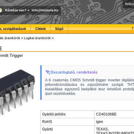
Belép
Kérdése van?
»
info@hestore.hu
T
, szolgáltatások
Cikkek
Súgó
ális áramkörök
»
Logikai áramkörök
»
E
hmitt Trigger
Összefoglaló, rendeltetés
A 6 csatornás CMOS Schmitt trigger inverter digitál
jelkondicionálására és zajszűrésére szolgál. TH
kialakítása egyszerű beépítést tesz lehetővé protot
ipari vezérlésekbe.
Gyártói jelölés
CD40106BE
RoHS
igen
Gyártó
TEXAS,
TEXAS INSTRUMENT