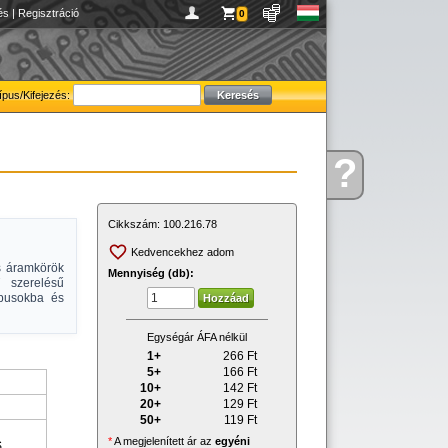
és
|
Regisztráció
0
ípus/Kifejezés:
?
Kérdése
van
Cikkszám:
100.216.78
Kedvencekhez adom
is áramkörök
Mennyiség (db):
T szerelésű
ípusokba és
Egységár ÁFA nélkül
1+
266
Ft
5+
166
Ft
10+
142
Ft
20+
129
Ft
50+
119
Ft
*
A megjelenített ár az
egyéni
S