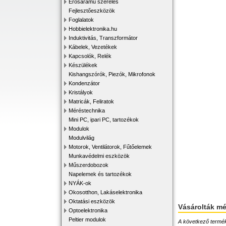
Erősáramú szerelés
Fejlesztőeszközök
Foglalatok
Hobbielektronika.hu
Induktivitás, Transzformátor
Kábelek, Vezetékek
Kapcsolók, Relék
Készülékek
Kishangszórók, Piezók, Mikrofonok
Kondenzátor
Kristályok
Matricák, Feliratok
Méréstechnika
Mini PC, ipari PC, tartozékok
Modulok
Modulvilág
Motorok, Ventilátorok, Fűtőelemek
Munkavédelmi eszközök
Műszerdobozok
Napelemek és tartozékok
NYÁK-ok
Okosotthon, Lakáselektronika
Oktatási eszközök
Vásárolták m
Optoelektronika
Peltier modulok
A következő terméke