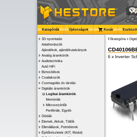
Kategóriák
Újdonságok
Kosár
Eszközök
3D nyomtatás
Főkategória
»
Digit
Adathordozók
CD40106B
Ajándékok, ajándékutalványok
Analóg áramkörök
6 x Inverter Sc
Audiotechnika
Autó HiFi
Biztosítékok
Csatlakozók
Csomagolás és tárolás
Digitális áramkörök
Logikai áramkörök
Memóriák
Mikrovezérlők
Perifériák, Egyéb
Diódák
Elemek, Akkuk, Töltők
Ellenállások, Potméterek
Építőkészletek (KIT, Modul)