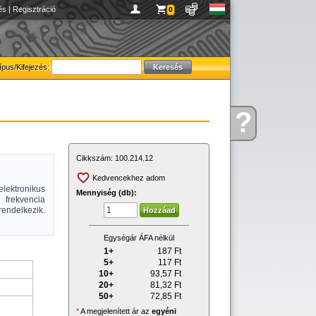
és
|
Regisztráció
0
ípus/Kifejezés:
?
Kérdése
van
Cikkszám:
100.214.12
Kedvencekhez adom
elektronikus
Mennyiség (db):
frekvencia
endelkezik.
Egységár ÁFA nélkül
1+
187
Ft
5+
117
Ft
10+
93,57
Ft
20+
81,32
Ft
50+
72,85
Ft
*
A megjelenített ár az
egyéni