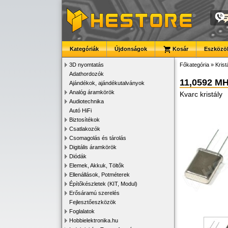
Kategóriák
Újdonságok
Kosár
Eszközök
3D nyomtatás
Főkategória
»
Krist
Adathordozók
11,0592 M
Ajándékok, ajándékutalványok
Analóg áramkörök
Kvarc kristály
Audiotechnika
Autó HiFi
Biztosítékok
Csatlakozók
Csomagolás és tárolás
Digitális áramkörök
Diódák
Elemek, Akkuk, Töltők
Ellenállások, Potméterek
Építőkészletek (KIT, Modul)
Erősáramú szerelés
Fejlesztőeszközök
Foglalatok
Hobbielektronika.hu