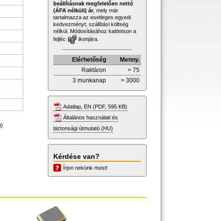
beállításnak megfelelően nettó
(ÁFA nélküli) ár
, mely már
tartalmazza az esetleges egyedi
kedvezményt, szállítási költség
nélkül. Módosításához kattintson a
fejléc
ikonjára.
Elérhetőség
Menny.
Raktáron
> 75
3 munkanap
> 3000
Adatlap, EN (PDF, 595 KB)
Általános használati és
t)
biztonsági útmutató (HU)
Kérdése van?
Írjon nekünk most!