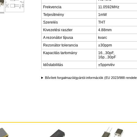
Frekvencia
11.0592MHz
Teljesítmény
1mW
Szerelés
THT
Kivezetési raszter
4.88mm
A rezonátor típusa
kvarc
Rezonátor tolerancia
±30ppm
Kapacitás tartomány
16...30pF,
16p...30pF
Időstabilitás
±5ppm/év
Bővített forgalmazói/gyártói információk (EU 2023/988 rendele