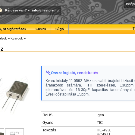
Belép
Kérdése van?
»
info@hestore.hu
T
, szolgáltatások
Cikkek
Súgó
ályok
»
Kvarcok
»
Hz
Összefoglaló, rendeltetés
Kvarc kristály 11.0592 MHz-es stabil órajelet biztosít 
áramkörök számára. THT szereléssel, ±30ppm 
toleranciával és 16-30pF kapacitás tartománnyal r
Éves időstabilitása ±5ppm.
RoHS
igen
Gyártó
YIC
Tokozás
HC-49U,
HC49/U