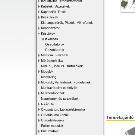
Induktivitás, Transzformátor
Kábelek, Vezetékek
Kapcsolók, Relék
Készülékek
Kishangszórók, Piezók, Mikrofonok
Kondenzátor
Kristályok
Kvarcok
Oszcillátorok
Rezonátorok
Matricák, Feliratok
Méréstechnika
Mini PC, ipari PC, tartozékok
Modulok
Modulvilág
Motorok, Ventilátorok, Fűtőelemek
Munkavédelmi eszközök
Műszerdobozok
Napelemek és tartozékok
NYÁK-ok
Okosotthon, Lakáselektronika
Oktatási eszközök
Termékajánló
Optoelektronika
Peltier modulok
Pneumatika