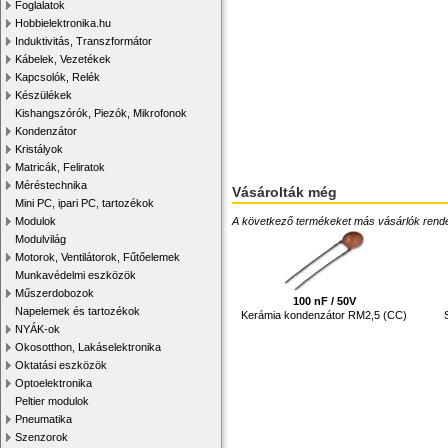
Foglalatok
Hobbielektronika.hu
Induktivitás, Transzformátor
Kábelek, Vezetékek
Kapcsolók, Relék
Készülékek
Kishangszórók, Piezók, Mikrofonok
Kondenzátor
Kristályok
Matricák, Feliratok
Méréstechnika
Vásárolták még
Mini PC, ipari PC, tartozékok
Modulok
A következő termékeket más vásárlók rendelték
Modulvilág
Motorok, Ventilátorok, Fűtőelemek
Munkavédelmi eszközök
Műszerdobozok
100 nF / 50V
Napelemek és tartozékok
Kerámia kondenzátor RM2,5 (CC)
NYÁK-ok
Okosotthon, Lakáselektronika
Oktatási eszközök
Optoelektronika
Peltier modulok
Pneumatika
Szenzorok