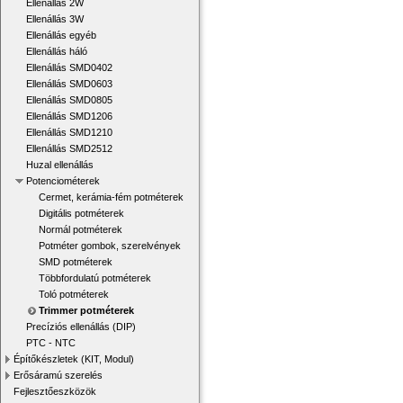
Ellenállás 2W
Ellenállás 3W
Ellenállás egyéb
Ellenállás háló
Ellenállás SMD0402
Ellenállás SMD0603
Ellenállás SMD0805
Ellenállás SMD1206
Ellenállás SMD1210
Ellenállás SMD2512
Huzal ellenállás
Potenciométerek
Cermet, kerámia-fém potméterek
Digitális potméterek
Normál potméterek
Potméter gombok, szerelvények
SMD potméterek
Többfordulatú potméterek
Toló potméterek
Trimmer potméterek
Precíziós ellenállás (DIP)
PTC - NTC
Építőkészletek (KIT, Modul)
Erősáramú szerelés
Fejlesztőeszközök