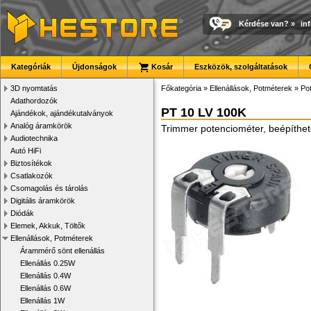
Kérdése van?
»
in
Kategóriák
Újdonságok
Kosár
Eszközök, szolgáltatások
3D nyomtatás
Főkategória
»
Ellenállások, Potméterek
»
Po
Adathordozók
PT 10 LV 100K
Ajándékok, ajándékutalványok
Analóg áramkörök
Trimmer potenciométer, beépíthet
Audiotechnika
Autó HiFi
Biztosítékok
Csatlakozók
Csomagolás és tárolás
Digitális áramkörök
Diódák
Elemek, Akkuk, Töltők
Ellenállások, Potméterek
Árammérő sönt ellenállás
Ellenállás 0.25W
Ellenállás 0.4W
Ellenállás 0.6W
Ellenállás 1W