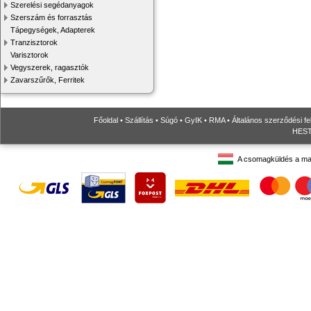
Szerelési segédanyagok
Szerszám és forrasztás
Tápegységek, Adapterek
Tranzisztorok
Varisztorok
Vegyszerek, ragasztók
Zavarszűrők, Ferritek
Főoldal
•
Szállítás
•
Súgó
•
GyIK
•
RMA
•
Általános szerződési fe
HESTO
A csomagküldés a ma