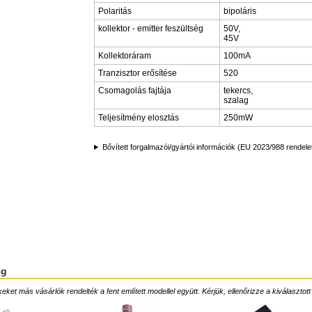
Polaritás
bipoláris
kollektor - emitter feszültség
50V,
45V
Kollektoráram
100mA
Tranzisztor erősítése
520
Csomagolás fajtája
tekercs,
szalag
Teljesítmény elosztás
250mW
Bővített forgalmazói/gyártói információk (EU 2023/988 rendele
ég
ket más vásárlók rendelték a fent említett modellel együtt. Kérjük, ellenőrizze a kiválasztott