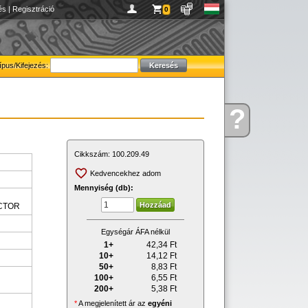
és
|
Regisztráció
0
ípus/Kifejezés:
?
Kérdése
van
Cikkszám:
100.209.49
Kedvencekhez adom
Mennyiség (db):
CTOR
Egységár ÁFA nélkül
1+
42,34
Ft
10+
14,12
Ft
50+
8,83
Ft
100+
6,55
Ft
200+
5,38
Ft
*
A megjelenített ár az
egyéni