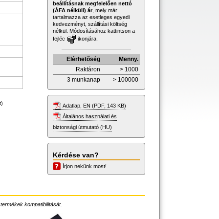
beállításnak megfelelően nettó
(ÁFA nélküli) ár
, mely már
tartalmazza az esetleges egyedi
kedvezményt, szállítási költség
nélkül. Módosításához kattintson a
fejléc
ikonjára.
Elérhetőség
Menny.
Raktáron
> 1000
3 munkanap
> 100000
t)
Adatlap, EN (PDF, 143 KB)
Általános használati és
biztonsági útmutató (HU)
Kérdése van?
Írjon nekünk most!
 termékek kompatibilitását.