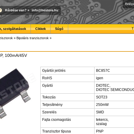
Belép
Kérdése van?
»
info@hestore.hu
T
, szolgáltatások
Cikkek
Súgó
zisztorok
»
Bipoláris tranzisztorok
»
PNP, 100mA/45V
Gyártói jelölés
BC857C
RoHS
igen
Gyártó
DIOTEC,
DIOTEC SEMICONDU
Tokozás
SOT23
Teljesítmény
250mW
Szerelés
SMD
Fajta csomagolás
tekercs,
szalag
Tranzisztor típusa
PNP