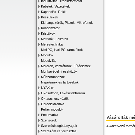
Induktivitás, Transzformátor
Kábelek, Vezetékek
Kapcsolók, Relék
Készülékek
Kishangszórók, Piezók, Mikrofonok
Kondenzátor
Kristályok
Matricák, Feliratok
Méréstechnika
Mini PC, ipari PC, tartozékok
Modulok
Modulvilág
Motorok, Ventilátorok, Fűtőelemek
Munkavédelmi eszközök
Műszerdobozok
Napelemek és tartozékok
NYÁK-ok
Okosotthon, Lakáselektronika
Oktatási eszközök
Optoelektronika
Peltier modulok
Pneumatika
Vásárolták m
Szenzorok
Szerelési segédanyagok
A következő terméke
Szerszám és forrasztás