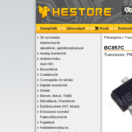
Kategóriák
Újdonságok
Kosár
Eszközök
3D nyomtatás
Főkategória
»
Tran
Adathordozók
BC857C
Ajándékok, ajándékutalványok
Analóg áramkörök
Tranzisztor, 
Audiotechnika
Autó HiFi
Biztosítékok
Csatlakozók
Csomagolás és tárolás
Digitális áramkörök
Diódák
Elemek, Akkuk, Töltők
Ellenállások, Potméterek
Építőkészletek (KIT, Modul)
Erősáramú szerelés
Fejlesztőeszközök
Foglalatok
Hobbielektronika.hu