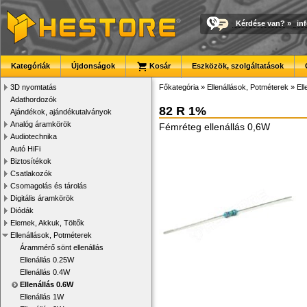
Kérdése van?
»
in
Kategóriák
Újdonságok
Kosár
Eszközök, szolgáltatások
3D nyomtatás
Főkategória
»
Ellenállások, Potméterek
»
Ell
Adathordozók
82 R 1%
Ajándékok, ajándékutalványok
Analóg áramkörök
Fémréteg ellenállás 0,6W
Audiotechnika
Autó HiFi
Biztosítékok
Csatlakozók
Csomagolás és tárolás
Digitális áramkörök
Diódák
Elemek, Akkuk, Töltők
Ellenállások, Potméterek
Árammérő sönt ellenállás
Ellenállás 0.25W
Ellenállás 0.4W
Ellenállás 0.6W
Ellenállás 1W