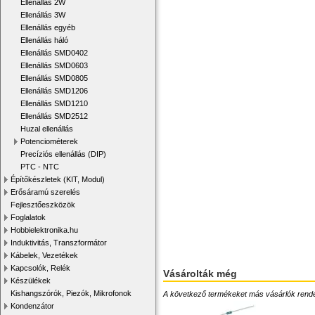
Ellenállás 2W
Ellenállás 3W
Ellenállás egyéb
Ellenállás háló
Ellenállás SMD0402
Ellenállás SMD0603
Ellenállás SMD0805
Ellenállás SMD1206
Ellenállás SMD1210
Ellenállás SMD2512
Huzal ellenállás
Potenciométerek
Precíziós ellenállás (DIP)
PTC - NTC
Építőkészletek (KIT, Modul)
Erősáramú szerelés
Fejlesztőeszközök
Foglalatok
Hobbielektronika.hu
Induktivitás, Transzformátor
Kábelek, Vezetékek
Kapcsolók, Relék
Vásárolták még
Készülékek
Kishangszórók, Piezók, Mikrofonok
A következő termékeket más vásárlók rendelték
Kondenzátor