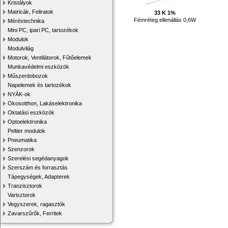
Kristályok
Matricák, Feliratok
33 K 1%
Fémréteg ellenállás 0,6W
Méréstechnika
Mini PC, ipari PC, tartozékok
Modulok
Modulvilág
Motorok, Ventilátorok, Fűtőelemek
Munkavédelmi eszközök
Műszerdobozok
Napelemek és tartozékok
NYÁK-ok
Okosotthon, Lakáselektronika
Oktatási eszközök
Optoelektronika
Peltier modulok
Pneumatika
Szenzorok
Szerelési segédanyagok
Szerszám és forrasztás
Tápegységek, Adapterek
Tranzisztorok
Varisztorok
Vegyszerek, ragasztók
Zavarszűrők, Ferritek