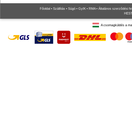
Főoldal
•
Szállítás
•
Súgó
•
GyIK
•
RMA
•
Általános szerződési fe
HESTO
A csomagküldés a ma