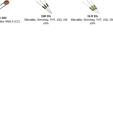
15R 5%
15 R 5%
/ 50V
Ellenállás, fémréteg, THT, 15Ω, 1W,
Ellenállás, fémréteg, THT, 15Ω, 2W
átor RM2,5 (CC)
±5%
±5%