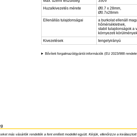
Max. üzemi feszültség
350V
Huzalkivezetés mérete
Ø0.7 x 28mm,
Ø0.7x28mm
Ellenállás tulajdonságai
a burkolat ellenáll mag
hőmérsékletnek,
stabil tulajdonságok a 
környezeti körülmények
Kivezetések
tengelyirányú
Bővített forgalmazói/gyártói információk (EU 2023/988 rendele
ég
ket más vásárlók rendelték a fent említett modellel együtt. Kérjük, ellenőrizze a kiválasztott