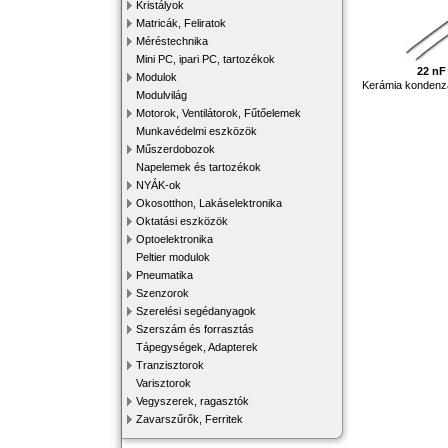
Kristályok
Matricák, Feliratok
Méréstechnika
Mini PC, ipari PC, tartozékok
22 nF 
Modulok
Kerámia kondenz
Modulvilág
Motorok, Ventilátorok, Fűtőelemek
Munkavédelmi eszközök
Műszerdobozok
Napelemek és tartozékok
NYÁK-ok
Okosotthon, Lakáselektronika
Oktatási eszközök
Optoelektronika
Peltier modulok
Pneumatika
Szenzorok
Szerelési segédanyagok
Szerszám és forrasztás
Tápegységek, Adapterek
Tranzisztorok
Varisztorok
Vegyszerek, ragasztók
Zavarszűrők, Ferritek