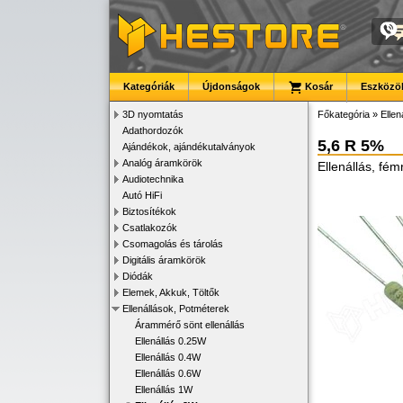
Kategóriák
Újdonságok
Kosár
Eszközök
3D nyomtatás
Főkategória
»
Ellen
Adathordozók
5,6 R 5%
Ajándékok, ajándékutalványok
Analóg áramkörök
Ellenállás, fé
Audiotechnika
Autó HiFi
Biztosítékok
Csatlakozók
Csomagolás és tárolás
Digitális áramkörök
Diódák
Elemek, Akkuk, Töltők
Ellenállások, Potméterek
Árammérő sönt ellenállás
Ellenállás 0.25W
Ellenállás 0.4W
Ellenállás 0.6W
Ellenállás 1W