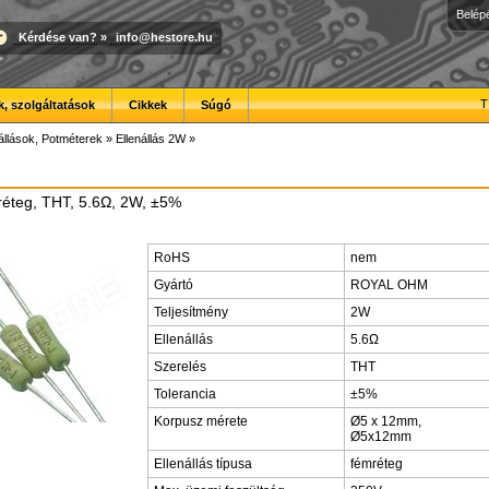
Belép
Kérdése van?
»
info@hestore.hu
T
, szolgáltatások
Cikkek
Súgó
állások, Potméterek
»
Ellenállás 2W
»
mréteg, THT, 5.6Ω, 2W, ±5%
RoHS
nem
Gyártó
ROYAL OHM
Teljesítmény
2W
Ellenállás
5.6Ω
Szerelés
THT
Tolerancia
±5%
Korpusz mérete
Ø5 x 12mm,
Ø5x12mm
Ellenállás típusa
fémréteg