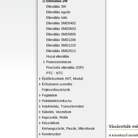
Ellenállás 2W
Ellenállás 3W
Ellenállás egyéb
Ellenállás háló
Ellenállás SMD0402
Ellenállás SMD0603
Ellenállás SMD0805
Ellenállás SMD1206
Ellenállás SMD1210
Ellenállás SMD2512
Huzal ellenállás
Potenciométerek
Precíziós ellenállás (DIP)
PTC - NTC
Építőkészletek (KIT, Modul)
Erősáramú szerelés
Fejlesztőeszközök
Foglalatok
Hobbielektronika.hu
Induktivitás, Transzformátor
Kábelek, Vezetékek
Kapcsolók, Relék
Készülékek
Vásárolták m
Kishangszórók, Piezók, Mikrofonok
Kondenzátor
A következő terméke