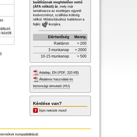
beállításnak megfelelően nettó
(ÁFA nélküli) ár
, mely már
tartalmazza az esetleges egyedi
kedvezményt, szállítási költség
nélkül. Módosításához kattintson a
as
fejléc
ikonjára.
változó
 között
Elérhetőség
Menny.
Raktáron
> 200
3 munkanap
> 2000
t)
10-15 munkanap
> 500
Adatlap, EN (PDF, 320 KB)
Általános használati és
biztonsági útmutató (HU)
Kérdése van?
Írjon nekünk most!
 termékek kompatibilitását.