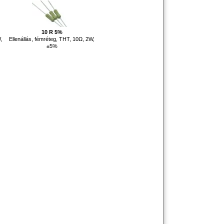
10 R 5%
,
Ellenállás, fémréteg, THT, 10Ω, 2W,
±5%