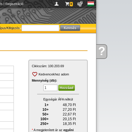
és
|
Regisztráció
0
ípus/Kifejezés:
?
Kérdése
van
Cikkszám:
100.203.69
Kedvencekhez adom
Mennyiség (db):
Egységár ÁFA nélkül
1+
48,70
Ft
10+
27,20
Ft
50+
22,67
Ft
100+
20,15
Ft
250+
18,35
Ft
*
A megjelenített ár az
egyéni