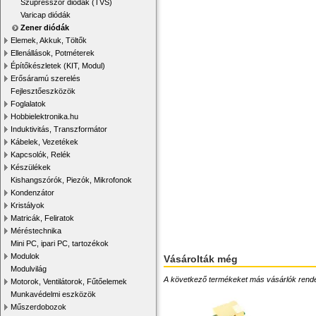
Szupresszor diódák (TVS)
Varicap diódák
Zener diódák
Elemek, Akkuk, Töltők
Ellenállások, Potméterek
Építőkészletek (KIT, Modul)
Erősáramú szerelés
Fejlesztőeszközök
Foglalatok
Hobbielektronika.hu
Induktivitás, Transzformátor
Kábelek, Vezetékek
Kapcsolók, Relék
Készülékek
Kishangszórók, Piezók, Mikrofonok
Kondenzátor
Kristályok
Matricák, Feliratok
Méréstechnika
Mini PC, ipari PC, tartozékok
Modulok
Vásárolták még
Modulvilág
A következő termékeket más vásárlók rendelték
Motorok, Ventilátorok, Fűtőelemek
Munkavédelmi eszközök
Műszerdobozok