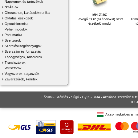
Napelemek és tartozékok
NYÁK-ok
Okosotthon, Lakáselektronika
MH-Z19C
Oktatási eszközök
Levegő CO2 (széndioxid) szint
Trim
érzékelő modul
t
Optoelektronika
Peltier modulok
Pneumatika
Szenzorok
Szerelési segédanyagok
Szerszám és forrasztás
Tápegységek, Adapterek
Tranzisztorok
Varisztorok
Vegyszerek, ragasztók
Zavarszűrők, Ferritek
Főoldal
•
Szállítás
•
Súgó
•
GyIK
•
RMA
•
Általános szerződési fe
HESTO
A csomagküldés a ma