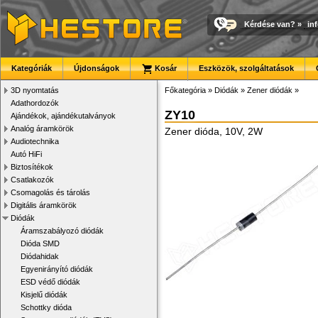
Kérdése van?
»
in
Kategóriák
Újdonságok
Kosár
Eszközök, szolgáltatások
3D nyomtatás
Főkategória
»
Diódák
»
Zener diódák
»
Adathordozók
ZY10
Ajándékok, ajándékutalványok
Analóg áramkörök
Zener dióda, 10V, 2W
Audiotechnika
Autó HiFi
Biztosítékok
Csatlakozók
Csomagolás és tárolás
Digitális áramkörök
Diódák
Áramszabályozó diódák
Dióda SMD
Diódahidak
Egyenirányító diódák
ESD védő diódák
Kisjelű diódák
Schottky dióda