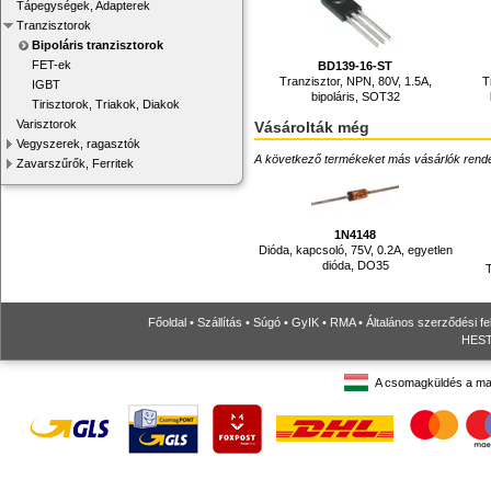
Tápegységek, Adapterek
Tranzisztorok
Bipoláris tranzisztorok
FET-ek
BD139-16-ST
Tranzisztor, NPN, 80V, 1.5A,
T
IGBT
bipoláris, SOT32
Tirisztorok, Triakok, Diakok
Varisztorok
Vásárolták még
Vegyszerek, ragasztók
A következő termékeket más vásárlók rendelték
Zavarszűrők, Ferritek
1N4148
Dióda, kapcsoló, 75V, 0.2A, egyetlen
dióda, DO35
Főoldal
•
Szállítás
•
Súgó
•
GyIK
•
RMA
•
Általános szerződési fe
HESTO
A csomagküldés a ma