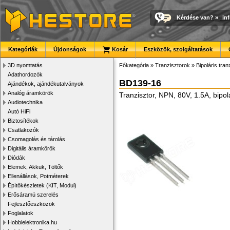
Kérdése van?
»
in
Kategóriák
Újdonságok
Kosár
Eszközök, szolgáltatások
3D nyomtatás
Főkategória
»
Tranzisztorok
»
Bipoláris tran
Adathordozók
BD139-16
Ajándékok, ajándékutalványok
Analóg áramkörök
Tranzisztor, NPN, 80V, 1.5A, bipo
Audiotechnika
Autó HiFi
Biztosítékok
Csatlakozók
Csomagolás és tárolás
Digitális áramkörök
Diódák
Elemek, Akkuk, Töltők
Ellenállások, Potméterek
Építőkészletek (KIT, Modul)
Erősáramú szerelés
Fejlesztőeszközök
Foglalatok
Hobbielektronika.hu