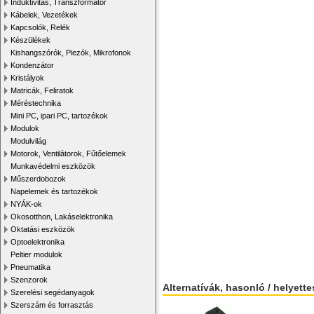
Induktivitás, Transzformátor
Kábelek, Vezetékek
Kapcsolók, Relék
Készülékek
Kishangszórók, Piezók, Mikrofonok
Kondenzátor
Kristályok
Matricák, Feliratok
Méréstechnika
Mini PC, ipari PC, tartozékok
Modulok
Modulvilág
Motorok, Ventilátorok, Fűtőelemek
Munkavédelmi eszközök
Műszerdobozok
Napelemek és tartozékok
NYÁK-ok
Okosotthon, Lakáselektronika
Oktatási eszközök
Optoelektronika
Peltier modulok
Pneumatika
Szenzorok
Alternatívák, hasonló / helyett
Szerelési segédanyagok
Szerszám és forrasztás