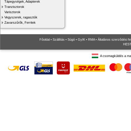
Tápegységek, Adapterek
Tranzisztorok
Varisztorok
Vegyszerek, ragasztók
Zavarszűrők, Ferritek
Főoldal
•
Szállítás
•
Súgó
•
GyIK
•
RMA
•
Általános szerződési fe
HESTO
A csomagküldés a ma