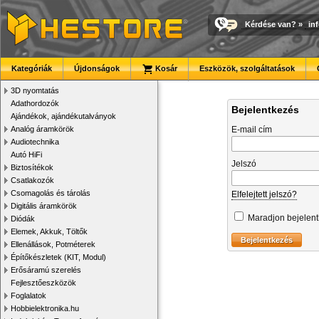
Kérdése van?
»
in
Kategóriák
Újdonságok
Kosár
Eszközök, szolgáltatások
3D nyomtatás
Adathordozók
Bejelentkezés
Ajándékok, ajándékutalványok
Analóg áramkörök
E-mail cím
Audiotechnika
Autó HiFi
Jelszó
Biztosítékok
Csatlakozók
Csomagolás és tárolás
Elfelejtett jelszó?
Digitális áramkörök
Maradjon bejelen
Diódák
Elemek, Akkuk, Töltők
Ellenállások, Potméterek
Építőkészletek (KIT, Modul)
Erősáramú szerelés
Fejlesztőeszközök
Foglalatok
Hobbielektronika.hu