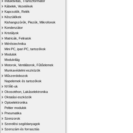
Induktivitás, Transzformátor
Kábelek, Vezetékek
Kapcsolók, Relék
Készülékek
Kishangszórók, Piezók, Mikrofonok
Kondenzátor
Kristályok
Matricák, Feliratok
Méréstechnika
Mini PC, ipari PC, tartozékok
Modulok
Modulvilág
Motorok, Ventilátorok, Fűtőelemek
Munkavédelmi eszközök
Műszerdobozok
Napelemek és tartozékok
NYÁK-ok
Okosotthon, Lakáselektronika
Oktatási eszközök
Optoelektronika
Peltier modulok
Pneumatika
Szenzorok
Szerelési segédanyagok
Szerszám és forrasztás