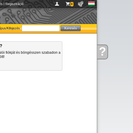
és
|
Regisztráció
0
ípus/Kifejezés:
a?
?
Kérdése
álói fiókját és böngésszen szabadon a
van
tt!