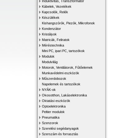
Induktivitás, Transzformátor
Kábelek, Vezetékek
Kapcsolók, Relék
Készülékek
Kishangszórók, Piezók, Mikrofonok
Kondenzátor
Kristályok
Matricák, Feliratok
Méréstechnika
Mini PC, ipari PC, tartozékok
Modulok
Modulvilág
Motorok, Ventilátorok, Fűtőelemek
Munkavédelmi eszközök
Műszerdobozok
Napelemek és tartozékok
NYÁK-ok
Okosotthon, Lakáselektronika
Oktatási eszközök
Optoelektronika
Peltier modulok
Pneumatika
Szenzorok
Szerelési segédanyagok
Szerszám és forrasztás