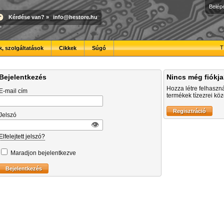
Belép
Kérdése van?
»
info@hestore.hu
T
, szolgáltatások
Cikkek
Súgó
Bejelentkezés
Nincs még fiókj
Hozza létre felhaszn
E-mail cím
termékek tízezrei közö
Jelszó
👁︎
Elfelejtett jelszó?
Maradjon bejelentkezve