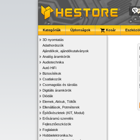
Kategóriák
Újdonságok
Kosár
Eszközök
3D nyomtatás
Adathordozók
Ajándékok, ajándékutalványok
Analóg áramkörök
Audiotechnika
Autó HiFi
Biztosítékok
Csatlakozók
Csomagolás és tárolás
Digitális áramkörök
Diódák
Elemek, Akkuk, Töltők
Ellenállások, Potméterek
Építőkészletek (KIT, Modul)
Erősáramú szerelés
Fejlesztőeszközök
Foglalatok
Hobbielektronika.hu