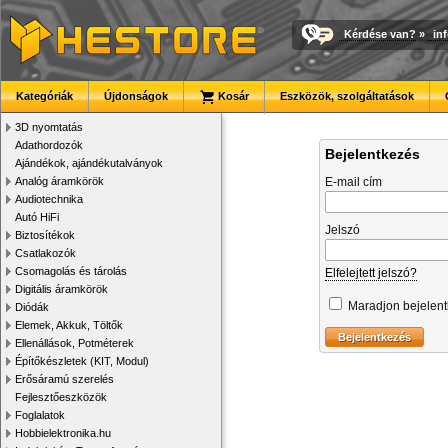
Kérdése van?
»
in
Kategóriák
Újdonságok
Kosár
Eszközök, szolgáltatások
3D nyomtatás
Adathordozók
Bejelentkezés
Ajándékok, ajándékutalványok
Analóg áramkörök
E-mail cím
Audiotechnika
Autó HiFi
Jelszó
Biztosítékok
Csatlakozók
Csomagolás és tárolás
Elfelejtett jelszó?
Digitális áramkörök
Maradjon bejelen
Diódák
Elemek, Akkuk, Töltők
Ellenállások, Potméterek
Építőkészletek (KIT, Modul)
Erősáramú szerelés
Fejlesztőeszközök
Foglalatok
Hobbielektronika.hu