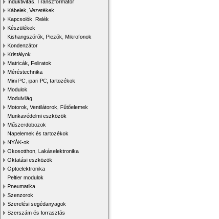
Induktivitás, Transzformátor
Kábelek, Vezetékek
Kapcsolók, Relék
Készülékek
Kishangszórók, Piezók, Mikrofonok
Kondenzátor
Kristályok
Matricák, Feliratok
Méréstechnika
Mini PC, ipari PC, tartozékok
Modulok
Modulvilág
Motorok, Ventilátorok, Fűtőelemek
Munkavédelmi eszközök
Műszerdobozok
Napelemek és tartozékok
NYÁK-ok
Okosotthon, Lakáselektronika
Oktatási eszközök
Optoelektronika
Peltier modulok
Pneumatika
Szenzorok
Szerelési segédanyagok
Szerszám és forrasztás