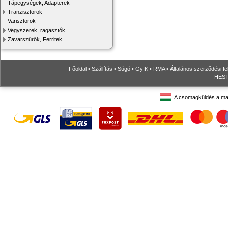
Tápegységek, Adapterek
Tranzisztorok
Varisztorok
Vegyszerek, ragasztók
Zavarszűrők, Ferritek
Főoldal
•
Szállítás
•
Súgó
•
GyIK
•
RMA
•
Általános szerződési fe
HESTO
A csomagküldés a ma