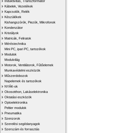
Induktivitás, Transzformátor
Kábelek, Vezetékek
Kapcsolók, Relék
Készülékek
Kishangszórók, Piezók, Mikrofonok
Kondenzátor
Kristályok
Matricák, Feliratok
Méréstechnika
Mini PC, ipari PC, tartozékok
Modulok
Modulvilág
Motorok, Ventilátorok, Fűtőelemek
Munkavédelmi eszközök
Műszerdobozok
Napelemek és tartozékok
NYÁK-ok
Okosotthon, Lakáselektronika
Oktatási eszközök
Optoelektronika
Peltier modulok
Pneumatika
Szenzorok
Szerelési segédanyagok
Szerszám és forrasztás