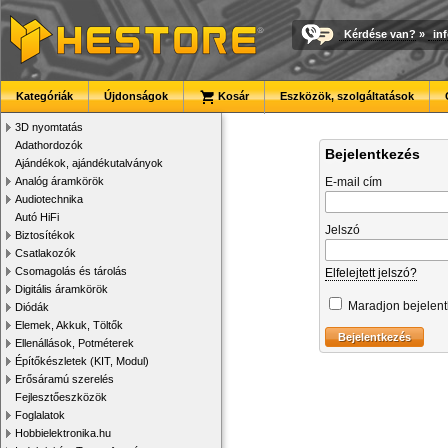
Kérdése van?
»
in
Kategóriák
Újdonságok
Kosár
Eszközök, szolgáltatások
3D nyomtatás
Adathordozók
Bejelentkezés
Ajándékok, ajándékutalványok
Analóg áramkörök
E-mail cím
Audiotechnika
Autó HiFi
Jelszó
Biztosítékok
Csatlakozók
Csomagolás és tárolás
Elfelejtett jelszó?
Digitális áramkörök
Maradjon bejelen
Diódák
Elemek, Akkuk, Töltők
Ellenállások, Potméterek
Építőkészletek (KIT, Modul)
Erősáramú szerelés
Fejlesztőeszközök
Foglalatok
Hobbielektronika.hu