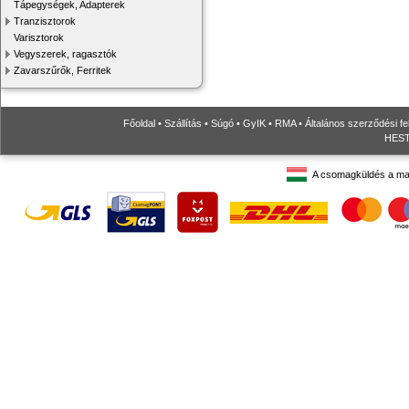
Tápegységek, Adapterek
Tranzisztorok
Varisztorok
Vegyszerek, ragasztók
Zavarszűrők, Ferritek
Főoldal
•
Szállítás
•
Súgó
•
GyIK
•
RMA
•
Általános szerződési fe
HESTO
A csomagküldés a ma